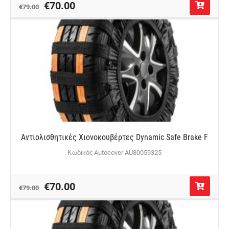
€70.00
€79.00
Αντιολισθητικές Χιονοκουβέρτες Dynamic Safe Brake F
Κωδικός Autocover AU80059325
€70.00
€79.00