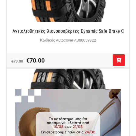
Αντιολισθητικές Χιονοκουβέρτες Dynamic Safe Brake C
Κωδικός Autocover AU80059322
€70.00
€79.00