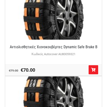
Αντιολισθητικές Χιονοκουβέρτες Dynamic Safe Brake B
Κωδικός Autocover AU80059321
€70.00
€79.00