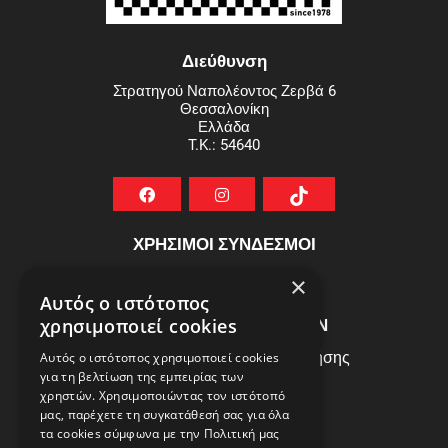
Διεύθυνση
Στρατηγού Ναπολέοντος Ζερβά 6
Θεσσαλονίκη
Ελλάδα
T.K.: 54640
ΧΡΗΣΙΜΟΙ ΣΥΝΔΕΣΜΟΙ
ΣΥΧΝEΣ ΕΡΩΤHΣΕΙΣ
×
Αυτός ο ιστότοπος
ΕΞΥΠΗΡΕΤΗΣΗ ΠΕΛΑΤΩΝ
χρησιμοποιεί cookies
Πολιτική Δεδομένων - Όροι Χρήσης
Αυτός ο ιστότοπος χρησιμοποιεί cookies
για τη βελτίωση της εμπειρίας των
Πολιτική Επιστροφών
χρηστών. Χρησιμοποιώντας τον ιστότοπό
Όροι Χρήσης
μας, παρέχετε τη συγκατάθεσή σας για όλα
τα cookies σύμφωνα με την Πολιτική μας