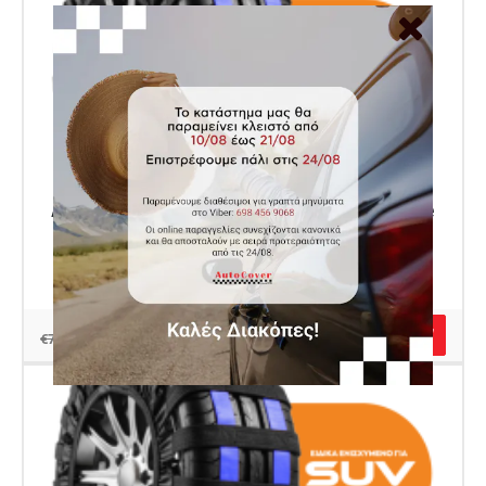
Αντιολισθητικές Χιονοκουβέρτες Dynamic Safe Brake
για SUV L1
Κωδικός Autocover AU80059343
€70.00
€79.00