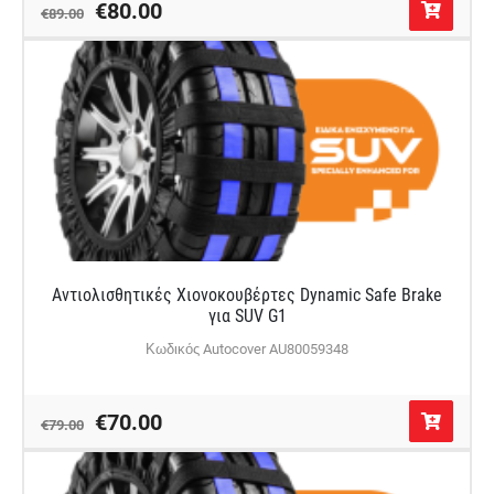
€80.00
€89.00
Αντιολισθητικές Χιονοκουβέρτες Dynamic Safe Brake
για SUV G1
Κωδικός Autocover AU80059348
€70.00
€79.00