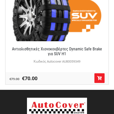
Αντιολισθητικές Χιονοκουβέρτες Dynamic Safe Brake
για SUV H1
Κωδικός Autocover AU80059349
€70.00
€79.00