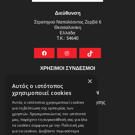
Διεύθυνση
Στρατηγού Ναπολέοντος Ζερβά 6
Θεσσαλονίκη
Ελλάδα
T.K.: 54640
ΧΡΗΣΙΜΟΙ ΣΥΝΔΕΣΜΟΙ
ΣΥΧΝEΣ ΕΡΩΤHΣΕΙΣ
×
Αυτός ο ιστότοπος
ΕΞΥΠΗΡΕΤΗΣΗ ΠΕΛΑΤΩΝ
χρησιμοποιεί cookies
Πολιτική Δεδομένων - Όροι Χρήσης
Αυτός ο ιστότοπος χρησιμοποιεί cookies
για τη βελτίωση της εμπειρίας των
Πολιτική Επιστροφών
χρηστών. Χρησιμοποιώντας τον ιστότοπό
Όροι Χρήσης
μας, παρέχετε τη συγκατάθεσή σας για όλα
τα cookies σύμφωνα με την Πολιτική μας
για τα cookies.
Διαβάστε περισσότερα
ΩΡΑΡΙΟ ΛΕΙΤΟΥΡΓΙΑΣ