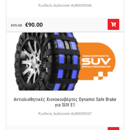
Κωδικός Autocover AU80059346
€90.00
€99.00
Αντιολισθητικές Χιονοκουβέρτες Dynamic Safe Brake
για SUV E1
Κωδικός Autocover AU80059347