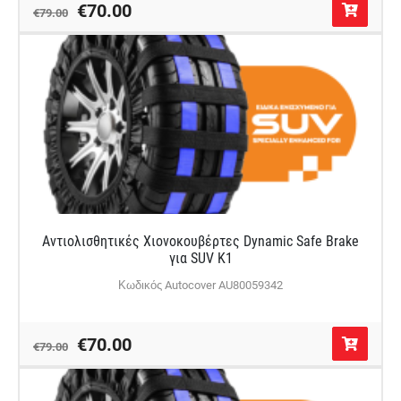
€70.00
€79.00
Αντιολισθητικές Χιονοκουβέρτες Dynamic Safe Brake
για SUV Κ1
Κωδικός Autocover AU80059342
€70.00
€79.00