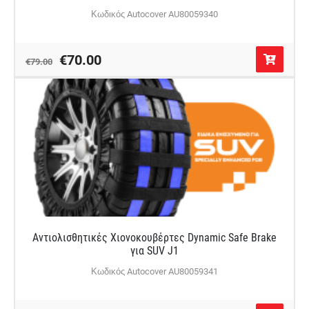
Κωδικός Autocover AU80059340
€70.00
€79.00
Αντιολισθητικές Χιονοκουβέρτες Dynamic Safe Brake
για SUV J1
Κωδικός Autocover AU80059341