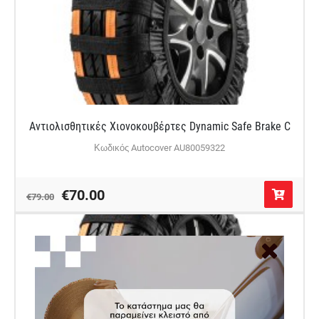
Αντιολισθητικές Χιονοκουβέρτες Dynamic Safe Brake C
Κωδικός Autocover AU80059322
€70.00
€79.00