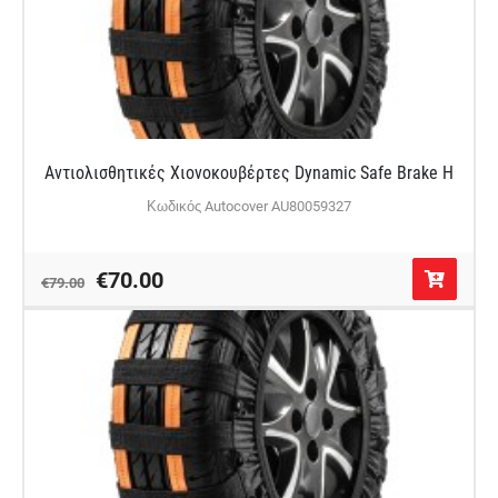
Αντιολισθητικές Χιονοκουβέρτες Dynamic Safe Brake H
Κωδικός Autocover AU80059327
€70.00
€79.00