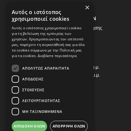
ΣΥΧΝEΣ ΕΡΩΤHΣΕΙΣ
×
Αυτός ο ιστότοπος
ΕΞΥΠΗΡΕΤΗΣΗ ΠΕΛΑΤΩΝ
χρησιμοποιεί cookies
Πολιτική Δεδομένων - Όροι Χρήσης
Αυτός ο ιστότοπος χρησιμοποιεί cookies
για τη βελτίωση της εμπειρίας των
Πολιτική Επιστροφών
χρηστών. Χρησιμοποιώντας τον ιστότοπό
Όροι Χρήσης
μας, παρέχετε τη συγκατάθεσή σας για όλα
τα cookies σύμφωνα με την Πολιτική μας
για τα cookies.
Διαβάστε περισσότερα
ΩΡΑΡΙΟ ΛΕΙΤΟΥΡΓΙΑΣ
Δ | Τ | Τ | Π: 8:00 π.μ. - 18:00 μ.μ.
ΑΠΟΛΎΤΩΣ ΑΠΑΡΑΊΤΗΤΑ
Παρασκευή: 8:00 π.μ. - 14:00 μ.μ.
ΑΠΌΔΟΣΗΣ
Σάββατο: ΚΛΕΙΣΤΑ
ΣΤΌΧΕΥΣΗΣ
ΕΠΙΚΟΙΝΩΝΙΑ
ΛΕΙΤΟΥΡΓΙΚΌΤΗΤΑΣ
Τηλ: +30 2310 835463
ΜΗ ΤΑΞΙΝΟΜΗΜΈΝΑ
Viber: 698 456 9068
E-mail: info@autocover.gr
ΑΠΟΔΟΧΉ ΌΛΩΝ
ΑΠΌΡΡΙΨΗ ΌΛΩΝ