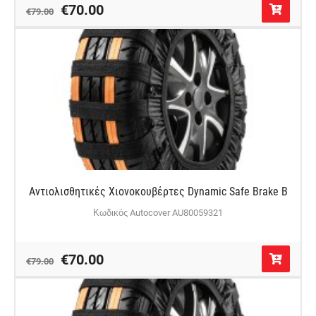
€70.00
€79.00
Αντιολισθητικές Χιονοκουβέρτες Dynamic Safe Brake B
Κωδικός Autocover AU80059321
€70.00
€79.00