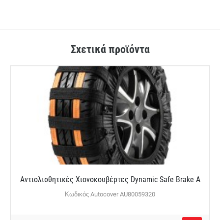
Σχετικά προϊόντα
Αντιολισθητικές Χιονοκουβέρτες Dynamic Safe Brake A
Κωδικός Autocover AU80059320