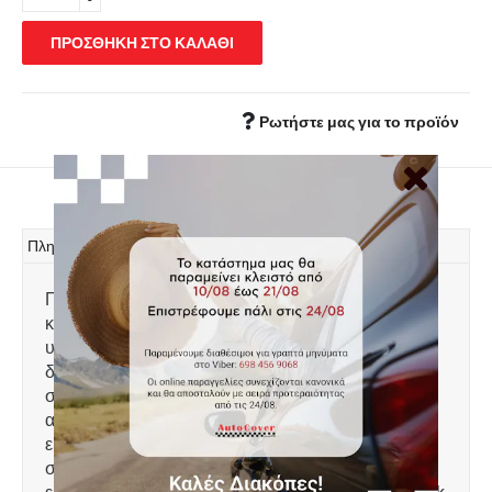
ΠΡΟΣΘΗΚΗ ΣΤΟ ΚΑΛΑΘΙ
Ρωτήστε μας για το προϊόν
Πληροφορίες
Πατάκι πορτ μπαγκάζ, τύπου σκαφάκι,
κατασκευασμένο από ελαφρύ, άοσμο πλαστικό
υψηλής αντοχής, 100% αδιάβροχο. Το χείλος που
διαθέτει 4-6 cm προστατεύει τον χώρο αποσκευών
συγκρατώντας λάδια, λάσπες, χώματα, νερά,
ακαθαρσίες κτλ και τον διατηρεί καθαρό. Πολύ
εύκολη τοποθέτηση. Πλένεται με νερό. Ειδικά
σχεδιασμένο για: Lexus UX Hybrid μοντ. 2018+,
εκδόσεις AWD & FWD χωρίς Surround System Mark