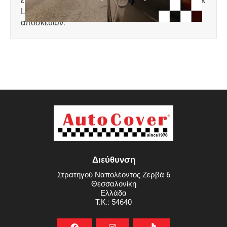
Levinson και με σταθερό επίπεδο στο χώρο
αποσκευών.
Διεύθυνση
Στρατηγού Ναπολέοντος Ζερβά 6
Θεσσαλονίκη
Ελλάδα
T.K.: 54640