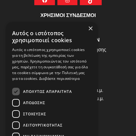
ΧΡΗΣΙΜΟΙ ΣΥΝΔΕΣΜΟΙ
ΣΥΧΝEΣ ΕΡΩΤHΣΕΙΣ
×
Αυτός ο ιστότοπος
ΕΞΥΠΗΡΕΤΗΣΗ ΠΕΛΑΤΩΝ
χρησιμοποιεί cookies
Πολιτική Δεδομένων - Όροι Χρήσης
Αυτός ο ιστότοπος χρησιμοποιεί cookies
για τη βελτίωση της εμπειρίας των
Πολιτική Επιστροφών
χρηστών. Χρησιμοποιώντας τον ιστότοπό
Όροι Χρήσης
μας, παρέχετε τη συγκατάθεσή σας για όλα
τα cookies σύμφωνα με την Πολιτική μας
για τα cookies.
Διαβάστε περισσότερα
ΩΡΑΡΙΟ ΛΕΙΤΟΥΡΓΙΑΣ
Δ | Τ | Τ | Π: 8:00 π.μ. - 18:00 μ.μ.
ΑΠΟΛΎΤΩΣ ΑΠΑΡΑΊΤΗΤΑ
Παρασκευή: 8:00 π.μ. - 14:00 μ.μ.
ΑΠΌΔΟΣΗΣ
Σάββατο: ΚΛΕΙΣΤΑ
ΣΤΌΧΕΥΣΗΣ
ΕΠΙΚΟΙΝΩΝΙΑ
ΛΕΙΤΟΥΡΓΙΚΌΤΗΤΑΣ
Τηλ: +30 2310 835463