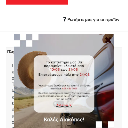
Ρωτήστε μας για το προϊόν
Πληροφορίες
Πατάκια δαπέδου, τύπου σκαφάκια,
κατασκευασμένα από υψηλής ποιότητας άοσμο
οικολογικό υλικό, φιλικό προς το περιβάλλον.
Το χείλος που διαθέτουν 3-4 cm συγκρατεί νερά,
λάσπες, χώματα, άμμο και χιόνι διατηρώντας
καθαρό το εσωτερικό του αυτοκινήτου. Πολύ
εύκολη τοποθέτηση. Πλένονται με νερό. Ειδικά
σχεδιασμένα για: Honda Civic XI (RV) Liftback
μοντ. 2022+ Σετ 4 τεμαχίων σε μαύρο χρώμα. Στη
συσκευασία περιλαμβάνονται clips