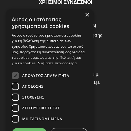
ΧΡΗΣΙΜΟΙ ΣΥΝΔΕΣΜΟΙ
ΣΥΧΝEΣ ΕΡΩΤHΣΕΙΣ
×
Αυτός ο ιστότοπος
ΕΞΥΠΗΡΕΤΗΣΗ ΠΕΛΑΤΩΝ
χρησιμοποιεί cookies
Πολιτική Δεδομένων - Όροι Χρήσης
Αυτός ο ιστότοπος χρησιμοποιεί cookies
για τη βελτίωση της εμπειρίας των
Πολιτική Επιστροφών
χρηστών. Χρησιμοποιώντας τον ιστότοπό
Όροι Χρήσης
μας, παρέχετε τη συγκατάθεσή σας για όλα
τα cookies σύμφωνα με την Πολιτική μας
για τα cookies.
Διαβάστε περισσότερα
ΩΡΑΡΙΟ ΛΕΙΤΟΥΡΓΙΑΣ
Δ | Τ | Τ | Π: 8:00 π.μ. - 18:00 μ.μ.
ΑΠΟΛΎΤΩΣ ΑΠΑΡΑΊΤΗΤΑ
Παρασκευή: 8:00 π.μ. - 14:00 μ.μ.
ΑΠΌΔΟΣΗΣ
Σάββατο: ΚΛΕΙΣΤΑ
ΣΤΌΧΕΥΣΗΣ
ΕΠΙΚΟΙΝΩΝΙΑ
ΛΕΙΤΟΥΡΓΙΚΌΤΗΤΑΣ
Τηλ: +30 2310 835463
ΜΗ ΤΑΞΙΝΟΜΗΜΈΝΑ
Viber: 698 456 9068
E-mail: info@autocover.gr