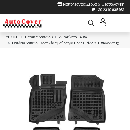
Ναπολέοντος Ζέρβα 6, Θεσσαλονίκη
+30 2310 835463
ΑΡΧΙΚΗ
Πατάκια Δαπέδου
Αυτοκίνητο - Auto
Πατάκια δαπέδου λαστιχένια μαύρα για Honda Civic XI Liftback 4τμχ.