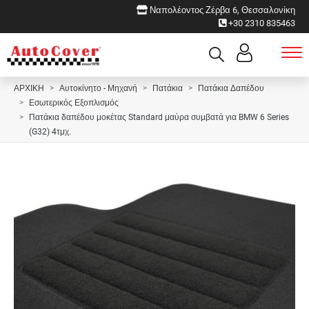
Ναπολέοντος Ζέρβα 6, Θεσσαλονίκη
+30 2310 835463
ΑΡΧΙΚΗ
Αυτοκίνητο - Μηχανή
Πατάκια
Πατάκια Δαπέδου
Εσωτερικός Εξοπλισμός
Πατάκια δαπέδου μοκέτας Standard μαύρα συμβατά για BMW 6 Series
(G32) 4τμχ.