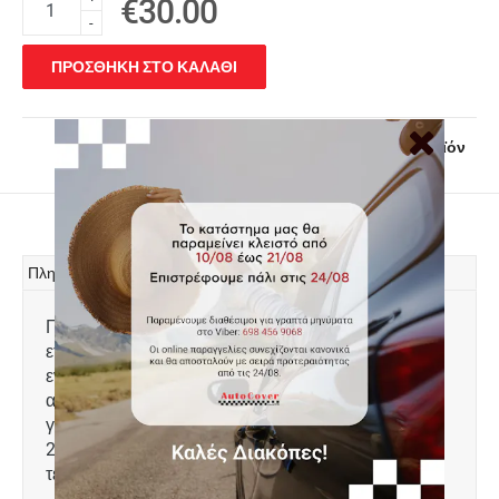
€30.00
-
ΠΡΟΣΘΗΚΗ ΣΤΟ ΚΑΛΑΘΙ
Ρωτήστε μας για το προϊόν
Πληροφορίες
Πατάκια δαπέδου μοκέτας ποιότητας Standard της
εταιρείας Rigum σε μαύρο χρώμα. Διαθέτουν
ενισχυμένο πάτημα στο πατάκι του οδηγού και
αντιολισθητικό υπόστρωμα. Ειδικά σχεδιασμένα
για: BMW 6 Series Fastback 5D (G32) μοντ. 2017 -
2022 Ποιότητα Standard πάχους 6mm. Σετ 4
τεμαχίων.