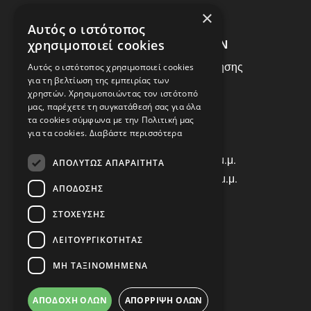
ΣΥΧΝEΣ ΕΡΩΤHΣΕΙΣ
×
Αυτός ο ιστότοπος
ΕΞΥΠΗΡΕΤΗΣΗ ΠΕΛΑΤΩΝ
χρησιμοποιεί cookies
Πολιτική Δεδομένων - Όροι Χρήσης
Αυτός ο ιστότοπος χρησιμοποιεί cookies
για τη βελτίωση της εμπειρίας των
Πολιτική Επιστροφών
χρηστών. Χρησιμοποιώντας τον ιστότοπό
Όροι Χρήσης
μας, παρέχετε τη συγκατάθεσή σας για όλα
τα cookies σύμφωνα με την Πολιτική μας
για τα cookies.
Διαβάστε περισσότερα
ΩΡΑΡΙΟ ΛΕΙΤΟΥΡΓΙΑΣ
Δ | Τ | Τ | Π: 8:00 π.μ. - 18:00 μ.μ.
ΑΠΟΛΎΤΩΣ ΑΠΑΡΑΊΤΗΤΑ
Παρασκευή: 8:00 π.μ. - 14:00 μ.μ.
ΑΠΌΔΟΣΗΣ
Σάββατο: ΚΛΕΙΣΤΑ
ΣΤΌΧΕΥΣΗΣ
ΕΠΙΚΟΙΝΩΝΙΑ
ΛΕΙΤΟΥΡΓΙΚΌΤΗΤΑΣ
Τηλ: +30 2310 835463
ΜΗ ΤΑΞΙΝΟΜΗΜΈΝΑ
Viber: 698 456 9068
E-mail: info@autocover.gr
ΑΠΟΔΟΧΉ ΌΛΩΝ
ΑΠΌΡΡΙΨΗ ΌΛΩΝ