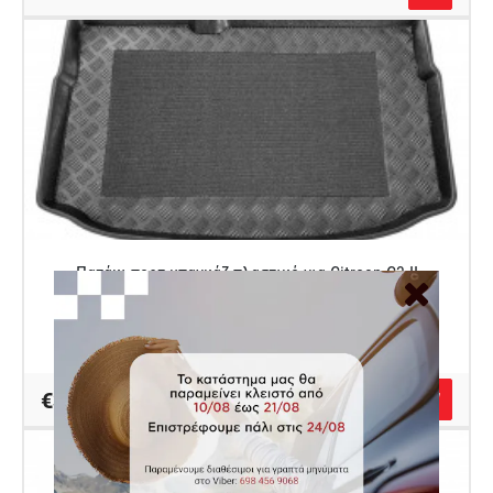
Πατάκι πορτ μπαγκάζ πλαστικό για Citroen C3 II
(κανονική ρεζέρβα)
Κωδικός Autocover 100131M
€32.00