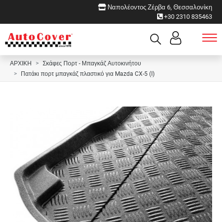
Ναπολέοντος Ζέρβα 6, Θεσσαλονίκη
+30 2310 835463
ΑΡΧΙΚΗ
Σκάφες Πορτ - Μπαγκάζ Αυτοκινήτου
Πατάκι πορτ μπαγκάζ πλαστικό για Mazda CX-5 (I)