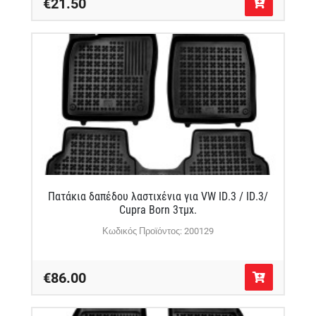
€21.50
Πατάκια δαπέδου λαστιχένια για VW ID.3 / ID.3/
Cupra Born 3τμχ.
Κωδικός Προϊόντος: 200129
€86.00