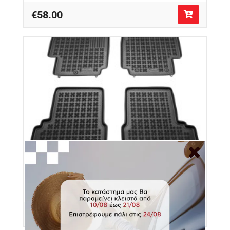
€58.00
Πατάκια δαπέδου λαστιχένια για Nissan Micra
K12 (Facelift) 4τμχ
Κωδικός Προϊόντος: 201801
€55.50