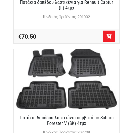
Πατάκια δαπέδου λαστιχένια για Renault Captur
(II) 4τμχ
Κωδικός Προϊόντος: 201932
€70.50
Πατάκια δαπέδου λαστιχένια συμβατά με Subaru
Forester V (SK) 4τμχ
Κωδικός Προϊόντος: 202709