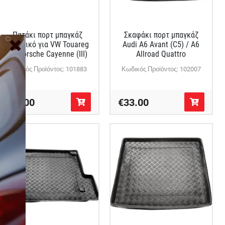
Πατάκι πορτ μπαγκάζ
Σκαφάκι πορτ μπαγκάζ
πλαστικό για VW Touareg
Audi A6 Avant (C5) / A6
III/ Porsche Cayenne (III)
Allroad Quattro
Κωδικός Προϊόντος: 101883
Κωδικός Προϊόντος: 102007
€33.00
€33.00