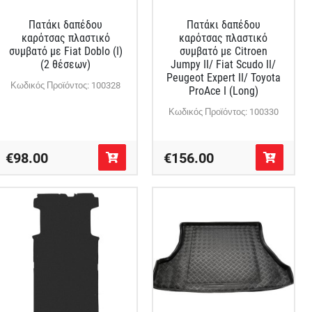
Πατάκι δαπέδου
Πατάκι δαπέδου
καρότσας πλαστικό
καρότσας πλαστικό
συμβατό με Fiat Doblo (I)
συμβατό με Citroen
(2 θέσεων)
Jumpy II/ Fiat Scudo II/
Peugeot Expert II/ Toyota
Κωδικός Προϊόντος: 100328
ProAce I (Long)
Κωδικός Προϊόντος: 100330
€98.00
€156.00