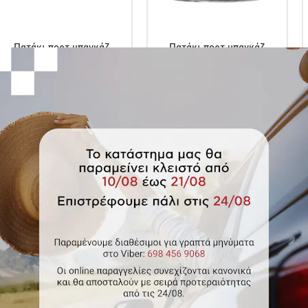
Πατάκι πορτ μπαγκάζ
Πατάκι πορτ μπαγκάζ
πλαστικό για Ford
πλαστικό για VW Touran II
Mondeo III STW
(bottom 5 θέσεων)
Κωδικός Προϊόντος: 100412
Κωδικός Προϊόντος: 101874
€27.00
€29.00