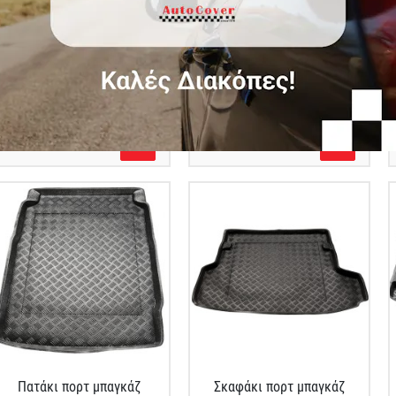
Σκαφάκι πορτ μπαγκάζ
Πατάκι πορτ μπαγκάζ
Audi A6 4D (C7)
πλαστικό για BMW 5
Series (E61)
Κωδικός Προϊόντος: 102025
Κωδικός Προϊόντος: 102106
€33.00
€27.00
Πατάκι πορτ μπαγκάζ
Σκαφάκι πορτ μπαγκάζ