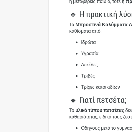
ή μεταφέρεις παιδιά, τότε
η πρ
🔹 Η πρακτική λύσ
Τα
Μπροστινά Καλύμματα Αυ
καθίσματα από:
Ιδρώτα
Υγρασία
Λεκέδες
Τριβές
Τρίχες κατοικιδίων
🔹 Γιατί πετσέτα;
Το
υλικό τύπου πετσέτας
δεν
καθαριότητας, ειδικά τους ζεστ
Οδηγούς μετά το γυμνασ