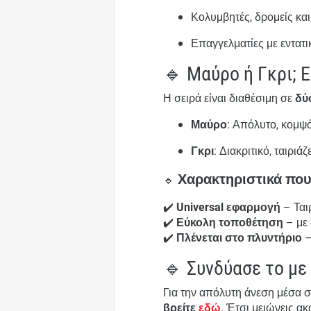
Κολυμβητές, δρομείς κα
Επαγγελματίες με εντατι
🔹 Μαύρο ή Γκρι; Ε
Η σειρά είναι διαθέσιμη σε
δύ
Μαύρο
: Απόλυτο, κομψό
Γκρι
: Διακριτικό, ταιρι
Χαρακτηριστικά που
🔹
✔️
Universal εφαρμογή
– Ται
✔️
Εύκολη τοποθέτηση
– με 
✔️
Πλένεται στο πλυντήριο
–
🔹 Συνδύασε το με
Για την απόλυτη άνεση μέσα σ
βρείτε
εδώ
. Έτσι μειώνεις α