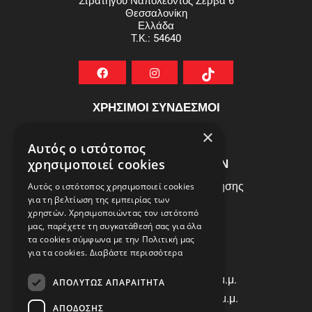
Θεσσαλονίκη
Ελλάδα
T.K.: 54640
ΧΡΗΣΙΜΟΙ ΣΥΝΔΕΣΜΟΙ
ΣΥΧΝEΣ ΕΡΩΤHΣΕΙΣ
×
Αυτός ο ιστότοπος
ΕΞΥΠΗΡΕΤΗΣΗ ΠΕΛΑΤΩΝ
χρησιμοποιεί cookies
Πολιτική Δεδομένων - Όροι Χρήσης
Αυτός ο ιστότοπος χρησιμοποιεί cookies
για τη βελτίωση της εμπειρίας των
Πολιτική Επιστροφών
χρηστών. Χρησιμοποιώντας τον ιστότοπό
Όροι Χρήσης
μας, παρέχετε τη συγκατάθεσή σας για όλα
τα cookies σύμφωνα με την Πολιτική μας
για τα cookies.
Διαβάστε περισσότερα
ΩΡΑΡΙΟ ΛΕΙΤΟΥΡΓΙΑΣ
Δ | Τ | Τ | Π: 8:00 π.μ. - 18:00 μ.μ.
ΑΠΟΛΎΤΩΣ ΑΠΑΡΑΊΤΗΤΑ
Παρασκευή: 8:00 π.μ. - 14:00 μ.μ.
ΑΠΌΔΟΣΗΣ