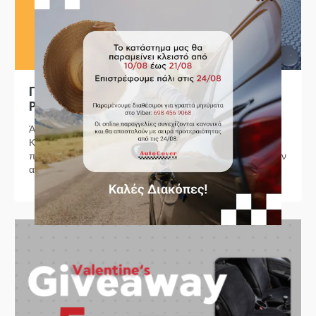
Γιατί να επιλέξετε πατάκια αυτοκινήτου από
PVC?
Άοσμα Πατάκια Αυτοκινήτου από PVC – Ποια Είναι η
Καλύτερη Επιλογή για Εσάς; 🚗 📍 Ψάχνετε ανθεκτικά,
ποιοτικά και άοσμα πατάκια αυτοκινήτου που να ταιριάζουν
απόλυτα στο ...