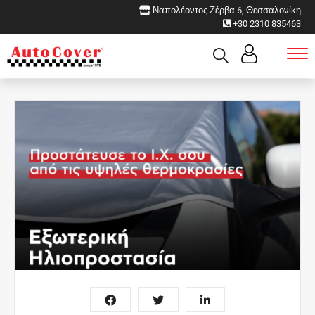
Ναπολέοντος Ζέρβα 6, Θεσσαλονίκη
+30 2310 835463