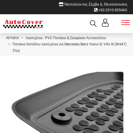
Ναπολέοντος Ζέρβα 6, Θεσσαλονίκη
+30 2310 835463
ΑΡΧΙΚΗ
Λαστιχένια - PVC Πατάκια & Σκαφάκια Αυτοκινήτου
Πατάκια δαπέδου λαστιχένια για Mercedes Benz Viano II/ Vito III (W447)
2τμχ