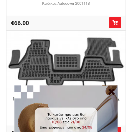
Κωδικός Autocover 200111B
€66.00
Πατάκι δαπέδου λαστιχένιο συμβατό με Mercedes Benz
Sprinter I/ Dodge Sprinter 1τμχ
Κωδικός Autocover 201711