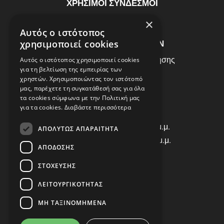
ΧΡΗΣΙΜΟΙ ΣΥΝΔΕΣΜΟΙ
ΣΥΧΝEΣ ΕΡΩΤHΣΕΙΣ
×
Αυτός ο ιστότοπος
ΕΞΥΠΗΡΕΤΗΣΗ ΠΕΛΑΤΩΝ
χρησιμοποιεί cookies
Πολιτική Δεδομένων - Όροι Χρήσης
Αυτός ο ιστότοπος χρησιμοποιεί cookies
για τη βελτίωση της εμπειρίας των
Πολιτική Επιστροφών
χρηστών. Χρησιμοποιώντας τον ιστότοπό
Όροι Χρήσης
μας, παρέχετε τη συγκατάθεσή σας για όλα
τα cookies σύμφωνα με την Πολιτική μας
για τα cookies.
Διαβάστε περισσότερα
ΩΡΑΡΙΟ ΛΕΙΤΟΥΡΓΙΑΣ
Δ | Τ | Τ | Π: 8:00 π.μ. - 18:00 μ.μ.
ΑΠΟΛΎΤΩΣ ΑΠΑΡΑΊΤΗΤΑ
Παρασκευή: 8:00 π.μ. - 14:00 μ.μ.
ΑΠΌΔΟΣΗΣ
Σάββατο: ΚΛΕΙΣΤΑ
ΣΤΌΧΕΥΣΗΣ
ΕΠΙΚΟΙΝΩΝΙΑ
ΛΕΙΤΟΥΡΓΙΚΌΤΗΤΑΣ
Τηλ: +30 2310 835463
ΜΗ ΤΑΞΙΝΟΜΗΜΈΝΑ
Viber: 698 456 9068
E-mail: info@autocover.gr