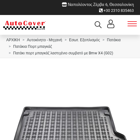
Ναπολέοντος Ζέρβα 6, Θεσσαλονίκη
+30 2310 835463
ΑΡΧΙΚΗ
Αυτοκίνητο - Μηχανή
Εσωτ. Εξοπλισμός
Πατάκια
Πατάκια Πορτ μπαγκάζ
Πατάκι πορτ μπαγκάζ λαστιχένιο συμβατό με Bmw X4 (G02)