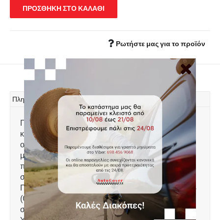
ΠΡΟΣΘΗΚΗ ΣΤΟ ΚΑΛΑΘΙ
Ρωτήστε μας για το προϊόν
Πληροφορίες
Πατάκι πορτ μπαγκάζ, τύπου σκαφάκι,
κατασκευασμένο από υψηλής ποιότητας άοσμο
οικολογικό υλικό, φιλικό προς το περιβάλλον. Με
μοντέρνο σχεδιασμό και χείλος 4-6cm για την
προστασία του χώρου αποσκευών από λάδια,
σκόνη, ακαθαρσίες κτλ. Πολύ εύκολη τοποθέτηση.
Πλένεται με νερό. Ειδικά σχεδιασμένο για: BMW X4
(G02) μοντέλο 2018+, έκδοση με σταθερό επίπεδο
στο χώρο αποσκευών. Διαστάσεις: 102 x 120 cm
Υλικό: TPE