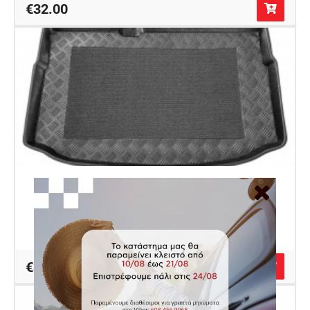
€32.00
Πατάκι πορτ μπαγκάζ πλαστικό για Citroen C3 II
(κανονική ρεζέρβα)
Κωδικός Autocover 100131M
€32.00