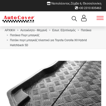
Ναπολέοντος Ζέρβα 6, Θεσσαλονίκη
+30 2310 835463
ΑΡΧΙΚΗ
Αυτοκίνητο - Μηχανή
Εσωτ. Εξοπλισμός
Πατάκια
Πατάκια Πορτ μπαγκάζ
Πατάκι πορτ μπαγκάζ πλαστικό για Toyota Corolla XII Hybrid
Hatchback 5D