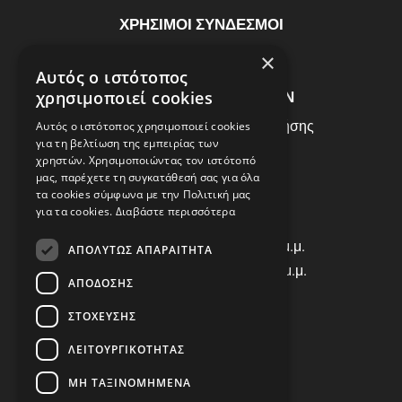
ΧΡΗΣΙΜΟΙ ΣΥΝΔΕΣΜΟΙ
ΣΥΧΝEΣ ΕΡΩΤHΣΕΙΣ
×
Αυτός ο ιστότοπος
ΕΞΥΠΗΡΕΤΗΣΗ ΠΕΛΑΤΩΝ
χρησιμοποιεί cookies
Πολιτική Δεδομένων - Όροι Χρήσης
Αυτός ο ιστότοπος χρησιμοποιεί cookies
για τη βελτίωση της εμπειρίας των
Πολιτική Επιστροφών
χρηστών. Χρησιμοποιώντας τον ιστότοπό
Όροι Χρήσης
μας, παρέχετε τη συγκατάθεσή σας για όλα
τα cookies σύμφωνα με την Πολιτική μας
για τα cookies.
Διαβάστε περισσότερα
ΩΡΑΡΙΟ ΛΕΙΤΟΥΡΓΙΑΣ
Δ | Τ | Τ | Π: 8:00 π.μ. - 18:00 μ.μ.
ΑΠΟΛΎΤΩΣ ΑΠΑΡΑΊΤΗΤΑ
Παρασκευή: 8:00 π.μ. - 14:00 μ.μ.
ΑΠΌΔΟΣΗΣ
Σάββατο: ΚΛΕΙΣΤΑ
ΣΤΌΧΕΥΣΗΣ
ΕΠΙΚΟΙΝΩΝΙΑ
ΛΕΙΤΟΥΡΓΙΚΌΤΗΤΑΣ
Τηλ: +30 2310 835463
ΜΗ ΤΑΞΙΝΟΜΗΜΈΝΑ
Viber: 698 456 9068