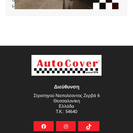
Hatchback 5D μοντ. 2018+ έκδοση με κινητήρα 2.0.
Διεύθυνση
Στρατηγού Ναπολέοντος Ζερβά 6
Θεσσαλονίκη
Ελλάδα
T.K.: 54640