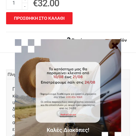
€32.00
-
ΠΡΟΣΘΗΚΗ ΣΤΟ ΚΑΛΑΘΙ
Ρωτήστε μας για το προϊόν
Πληροφορίες
Πατάκι πορτ μπαγκάζ, τύπου σκαφάκι,
κατασκευασμένο από ελαφρύ, άοσμο πλαστικό
υψηλής αντοχής, 100% αδιάβροχο. Το χείλος που
διαθέτει 4-6 cm προστατεύει τον χώρο αποσκευών
συγκρατώντας λάδια, λάσπες, χώματα, νερά,
ακαθαρσίες κτλ και τον διατηρεί καθαρό. Πολύ
εύκολη τοποθέτηση. Πλένεται με νερό. Ειδικά
σχεδιασμένο για: Toyota Corolla XII Hybrid