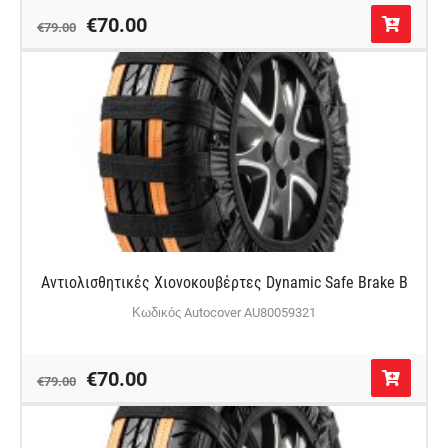
€70.00
€79.00
Αντιολισθητικές Χιονοκουβέρτες Dynamic Safe Brake B
Κωδικός Autocover AU80059321
€70.00
€79.00