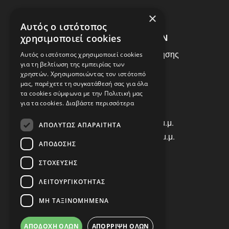
ΣΥΧΝEΣ ΕΡΩΤHΣΕΙΣ
×
Αυτός ο ιστότοπος
ΕΞΥΠΗΡΕΤΗΣΗ ΠΕΛΑΤΩΝ
χρησιμοποιεί cookies
Πολιτική Δεδομένων - Όροι Χρήσης
Αυτός ο ιστότοπος χρησιμοποιεί cookies
για τη βελτίωση της εμπειρίας των
Πολιτική Επιστροφών
χρηστών. Χρησιμοποιώντας τον ιστότοπό
Όροι Χρήσης
μας, παρέχετε τη συγκατάθεσή σας για όλα
τα cookies σύμφωνα με την Πολιτική μας
για τα cookies.
Διαβάστε περισσότερα
ΩΡΑΡΙΟ ΛΕΙΤΟΥΡΓΙΑΣ
Δ | Τ | Τ | Π: 8:00 π.μ. - 18:00 μ.μ.
ΑΠΟΛΎΤΩΣ ΑΠΑΡΑΊΤΗΤΑ
Παρασκευή: 8:00 π.μ. - 14:00 μ.μ.
ΑΠΌΔΟΣΗΣ
Σάββατο: ΚΛΕΙΣΤΑ
ΣΤΌΧΕΥΣΗΣ
ΕΠΙΚΟΙΝΩΝΙΑ
ΛΕΙΤΟΥΡΓΙΚΌΤΗΤΑΣ
Τηλ: +30 2310 835463
ΜΗ ΤΑΞΙΝΟΜΗΜΈΝΑ
Viber: 698 456 9068
E-mail: info@autocover.gr
ΑΠΟΔΟΧΉ ΌΛΩΝ
ΑΠΌΡΡΙΨΗ ΌΛΩΝ