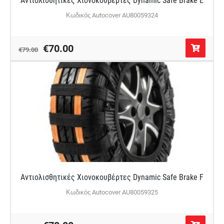
Κωδικός Autocover AU80059324
€70.00
€79.00
Αντιολισθητικές Χιονοκουβέρτες Dynamic Safe Brake F
Κωδικός Autocover AU80059325