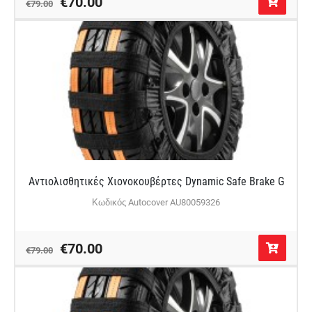
€70.00
€79.00
Αντιολισθητικές Χιονοκουβέρτες Dynamic Safe Brake G
Κωδικός Autocover AU80059326
€70.00
€79.00