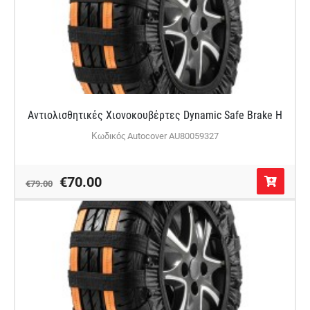
Αντιολισθητικές Χιονοκουβέρτες Dynamic Safe Brake H
Κωδικός Autocover AU80059327
€70.00
€79.00