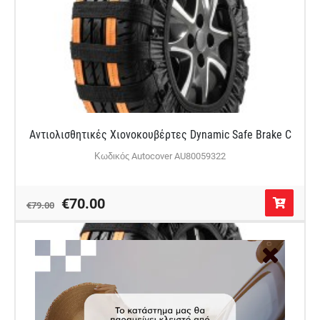
Αντιολισθητικές Χιονοκουβέρτες Dynamic Safe Brake C
Κωδικός Autocover AU80059322
€70.00
€79.00