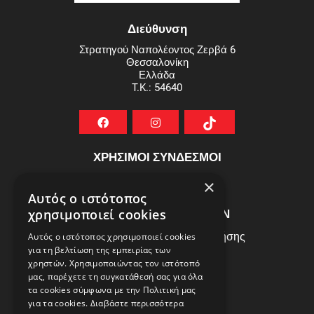
Διεύθυνση
Στρατηγού Ναπολέοντος Ζερβά 6
Θεσσαλονίκη
Ελλάδα
T.K.: 54640
ΧΡΗΣΙΜΟΙ ΣΥΝΔΕΣΜΟΙ
ΣΥΧΝEΣ ΕΡΩΤHΣΕΙΣ
×
Αυτός ο ιστότοπος
ΕΞΥΠΗΡΕΤΗΣΗ ΠΕΛΑΤΩΝ
χρησιμοποιεί cookies
Πολιτική Δεδομένων - Όροι Χρήσης
Αυτός ο ιστότοπος χρησιμοποιεί cookies
για τη βελτίωση της εμπειρίας των
Πολιτική Επιστροφών
χρηστών. Χρησιμοποιώντας τον ιστότοπό
Όροι Χρήσης
μας, παρέχετε τη συγκατάθεσή σας για όλα
τα cookies σύμφωνα με την Πολιτική μας
για τα cookies.
Διαβάστε περισσότερα
ΩΡΑΡΙΟ ΛΕΙΤΟΥΡΓΙΑΣ