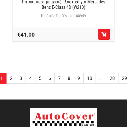
Πατάκι πορτ μπαγκάζ πλαστικό για Mercedes
Benz E-Class 4D (W213)
Κωδικός Προϊόντος: 100949
€41.00
1
2
3
4
5
6
7
8
9
10
...
28
29