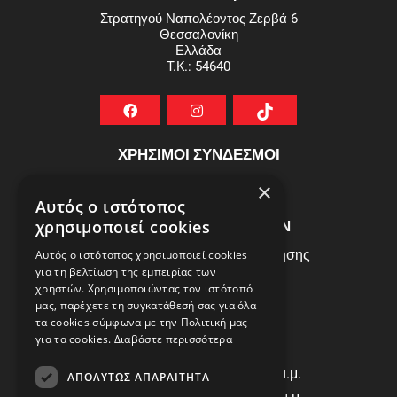
Στρατηγού Ναπολέοντος Ζερβά 6
Θεσσαλονίκη
Ελλάδα
T.K.: 54640
ΧΡΗΣΙΜΟΙ ΣΥΝΔΕΣΜΟΙ
ΣΥΧΝEΣ ΕΡΩΤHΣΕΙΣ
×
Αυτός ο ιστότοπος
ΕΞΥΠΗΡΕΤΗΣΗ ΠΕΛΑΤΩΝ
χρησιμοποιεί cookies
Πολιτική Δεδομένων - Όροι Χρήσης
Αυτός ο ιστότοπος χρησιμοποιεί cookies
για τη βελτίωση της εμπειρίας των
Πολιτική Επιστροφών
χρηστών. Χρησιμοποιώντας τον ιστότοπό
Όροι Χρήσης
μας, παρέχετε τη συγκατάθεσή σας για όλα
τα cookies σύμφωνα με την Πολιτική μας
για τα cookies.
Διαβάστε περισσότερα
ΩΡΑΡΙΟ ΛΕΙΤΟΥΡΓΙΑΣ
Δ | Τ | Τ | Π: 8:00 π.μ. - 18:00 μ.μ.
ΑΠΟΛΎΤΩΣ ΑΠΑΡΑΊΤΗΤΑ
Παρασκευή: 8:00 π.μ. - 14:00 μ.μ.