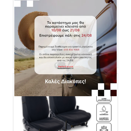
Κάλυμμα Πίσω Καθισμάτων Αυτοκινήτου Πετσέτα
100% Βαμβάκι- Γκρι - Medium - Μονό Φερμουάρ|
Autocover
Κωδικός Προϊόντος: AUK1000155
€79.00