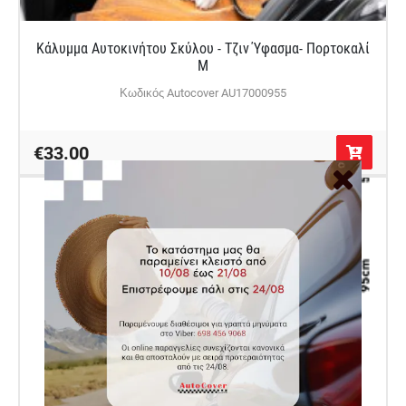
Κάλυμμα Αυτοκινήτου Σκύλου - Τζιν Ύφασμα- Πορτοκαλί
M
Κωδικός Autocover AU17000955
€33.00
Κάλυμμα Αυτοκινήτου για Σκύλους με Εφαρμογή στα
Μπροστινά Προσκέφαλα - Medium