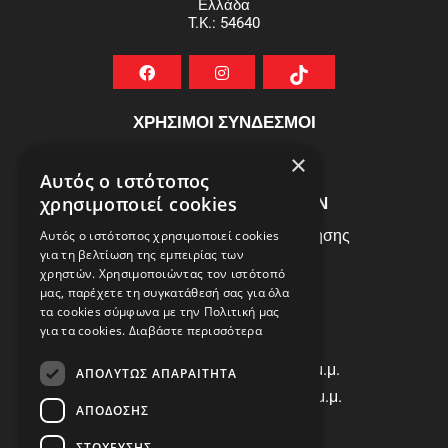
Ελλάδα
T.K.: 54640
ΧΡΗΣΙΜΟΙ ΣΥΝΔΕΣΜΟΙ
ΣΥΧΝEΣ ΕΡΩΤHΣΕΙΣ
×
Αυτός ο ιστότοπος
ΕΞΥΠΗΡΕΤΗΣΗ ΠΕΛΑΤΩΝ
χρησιμοποιεί cookies
Πολιτική Δεδομένων - Όροι Χρήσης
Αυτός ο ιστότοπος χρησιμοποιεί cookies
για τη βελτίωση της εμπειρίας των
Πολιτική Επιστροφών
χρηστών. Χρησιμοποιώντας τον ιστότοπό
Όροι Χρήσης
μας, παρέχετε τη συγκατάθεσή σας για όλα
τα cookies σύμφωνα με την Πολιτική μας
για τα cookies.
Διαβάστε περισσότερα
ΩΡΑΡΙΟ ΛΕΙΤΟΥΡΓΙΑΣ
Δ | Τ | Τ | Π: 8:00 π.μ. - 18:00 μ.μ.
ΑΠΟΛΎΤΩΣ ΑΠΑΡΑΊΤΗΤΑ
Παρασκευή: 8:00 π.μ. - 14:00 μ.μ.
ΑΠΌΔΟΣΗΣ
Σάββατο: ΚΛΕΙΣΤΑ
ΣΤΌΧΕΥΣΗΣ