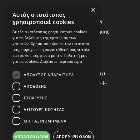
ΣΥΧΝEΣ ΕΡΩΤHΣΕΙΣ
×
Αυτός ο ιστότοπος
ΕΞΥΠΗΡΕΤΗΣΗ ΠΕΛΑΤΩΝ
χρησιμοποιεί cookies
Πολιτική Δεδομένων - Όροι Χρήσης
Αυτός ο ιστότοπος χρησιμοποιεί cookies
για τη βελτίωση της εμπειρίας των
Πολιτική Επιστροφών
χρηστών. Χρησιμοποιώντας τον ιστότοπό
Όροι Χρήσης
μας, παρέχετε τη συγκατάθεσή σας για όλα
τα cookies σύμφωνα με την Πολιτική μας
για τα cookies.
Διαβάστε περισσότερα
ΩΡΑΡΙΟ ΛΕΙΤΟΥΡΓΙΑΣ
Δ | Τ | Τ | Π: 8:00 π.μ. - 18:00 μ.μ.
ΑΠΟΛΎΤΩΣ ΑΠΑΡΑΊΤΗΤΑ
Παρασκευή: 8:00 π.μ. - 14:00 μ.μ.
ΑΠΌΔΟΣΗΣ
Σάββατο: ΚΛΕΙΣΤΑ
ΣΤΌΧΕΥΣΗΣ
ΕΠΙΚΟΙΝΩΝΙΑ
ΛΕΙΤΟΥΡΓΙΚΌΤΗΤΑΣ
Τηλ: +30 2310 835463
ΜΗ ΤΑΞΙΝΟΜΗΜΈΝΑ
Viber: 698 456 9068
E-mail: info@autocover.gr
ΑΠΟΔΟΧΉ ΌΛΩΝ
ΑΠΌΡΡΙΨΗ ΌΛΩΝ