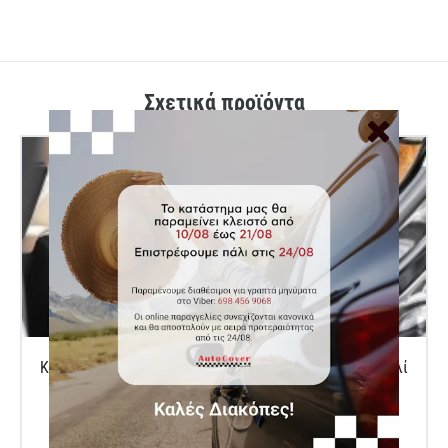
Σχετικά προϊόντα
Κάλυμμα Αυτοκινήτου Σκύλου - Τζιν Ύφασμα- Πορτοκαλί
M
Κωδικός Autocover AU17000955