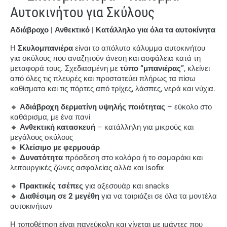
Αυτοκινήτου για Σκύλους
Αδιάβροχο | Ανθεκτικό | Κατάλληλο για όλα τα αυτοκίνητα
Η
Σκυλομπανιέρα
είναι το απόλυτο κάλυμμα αυτοκινήτου
για σκύλους που αναζητούν άνεση και ασφάλεια κατά τη
μεταφορά τους. Σχεδιασμένη με
τύπο “μπανιέρας”
, κλείνει
από όλες τις πλευρές και προστατεύει πλήρως τα πίσω
καθίσματα και τις πόρτες από τρίχες, λάσπες, νερά και νύχια.
🔸
Αδιάβροχη δερματίνη υψηλής ποιότητας
– εύκολο στο
καθάρισμα, με ένα πανί
🔸
Ανθεκτική κατασκευή
– κατάλληλη για μικρούς και
μεγάλους σκύλους
🔸
Κλείσιμο με φερμουάρ
🔸
Δυνατότητα
πρόσδεση στο κολάρο ή το σαμαράκι και
λειτουργικές ζώνες ασφαλείας αλλά και isofix
🔸
Πρακτικές τσέπες
για αξεσουάρ και snacks
🔸
Διαθέσιμη σε 2 μεγέθη
για να ταιριάζει σε όλα τα μοντέλα
αυτοκινήτων
Η τοποθέτηση είναι πανεύκολη και γίνεται με ιμάντες που