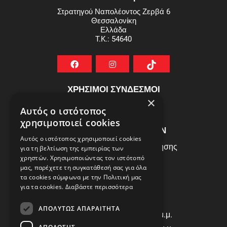
Στρατηγού Ναπολέοντος Ζερβά 6
Θεσσαλονίκη
Ελλάδα
T.K.: 54640
ΧΡΗΣΙΜΟΙ ΣΥΝΔΕΣΜΟΙ
×
ΣΥΧΝEΣ ΕΡΩΤHΣΕΙΣ
Αυτός ο ιστότοπος
χρησιμοποιεί cookies
ΕΞΥΠΗΡΕΤΗΣΗ ΠΕΛΑΤΩΝ
Αυτός ο ιστότοπος χρησιμοποιεί cookies
Πολιτική Δεδομένων - Όροι Χρήσης
για τη βελτίωση της εμπειρίας των
χρηστών. Χρησιμοποιώντας τον ιστότοπό
Πολιτική Επιστροφών
μας, παρέχετε τη συγκατάθεσή σας για όλα
Όροι Χρήσης
τα cookies σύμφωνα με την Πολιτική μας
για τα cookies.
Διαβάστε περισσότερα
ΩΡΑΡΙΟ ΛΕΙΤΟΥΡΓΙΑΣ
ΑΠΟΛΎΤΩΣ ΑΠΑΡΑΊΤΗΤΑ
Δ | Τ | Τ | Π: 8:00 π.μ. - 18:00 μ.μ.