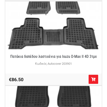
Πατάκια δαπέδου λαστιχένια για Isuzu D-Max II 4D 3τμχ
Κωδικός Autocover 203901
€86.50