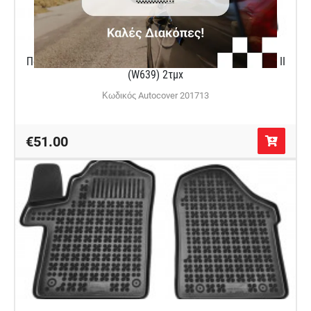
Πατάκια δαπέδου λαστιχένια για Mercedes Viano / Vito II
(W639) 2τμχ
Κωδικός Autocover 201713
€51.00