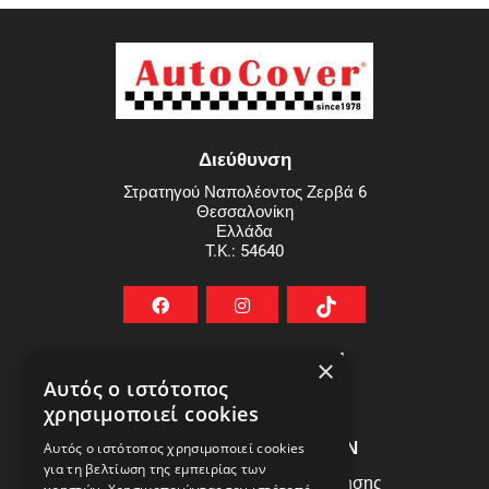
Διεύθυνση
Στρατηγού Ναπολέοντος Ζερβά 6
Θεσσαλονίκη
Ελλάδα
T.K.: 54640
ΧΡΗΣΙΜΟΙ ΣΥΝΔΕΣΜΟΙ
×
Αυτός ο ιστότοπος
ΣΥΧΝEΣ ΕΡΩΤHΣΕΙΣ
χρησιμοποιεί cookies
ΕΞΥΠΗΡΕΤΗΣΗ ΠΕΛΑΤΩΝ
Αυτός ο ιστότοπος χρησιμοποιεί cookies
για τη βελτίωση της εμπειρίας των
Πολιτική Δεδομένων - Όροι Χρήσης