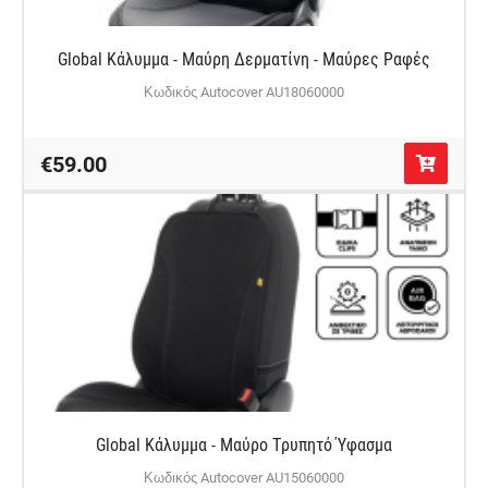
Global Κάλυμμα - Μαύρη Δερματίνη - Μαύρες Ραφές
Κωδικός Autocover AU18060000
€59.00
Global Κάλυμμα - Μαύρο Τρυπητό Ύφασμα
Κωδικός Autocover AU15060000