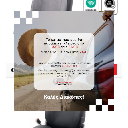
Global Κάλυμμα - Γκρι Πετσέτα
Κωδικός Autocover AU17161000
€42.00