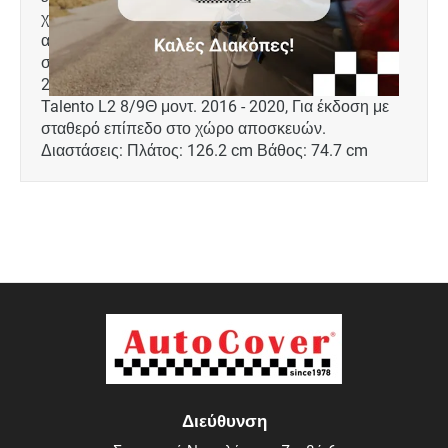
χιόνι, διατηρώντας καθαρό το εσωτερικό του
αυτοκινήτου. Διαθέτει άψογη εφαρμογή. Ειδικά
σχεδιασμένο για: Renault Trafic L2 8/9Θ μοντ.
2014+, Opel Vivaro L2 8/9Θ μοντ. 2014+, Fiat
Talento L2 8/9Θ μοντ. 2016 - 2020, Για έκδοση με
σταθερό επίπεδο στο χώρο αποσκευών.
Διαστάσεις: Πλάτος: 126.2 cm Βάθος: 74.7 cm
Διεύθυνση