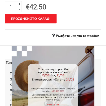
+
€42.50
-
ΠΡΟΣΘΗΚΗ ΣΤΟ ΚΑΛΑΘΙ
Ρωτήστε μας για το προϊόν
Πληροφορίες
Πατάκι πορτ μπαγκάζ Rigum, κατασκευασμένο
από υψηλής ποιότητας άοσμο ανθεκτικό
καουτσούκ, φιλικό προς το
περιβάλλον. Αντιολισθητικό και πολύ εύκολο στο
καθάρισμα. Το χείλος που διαθέτει (περίπου 2cm)
και η ειδικά διαμορφωμένη κυψελωτή
επιφάνεια συγκρατούν νερά, λάσπες, χώματα και