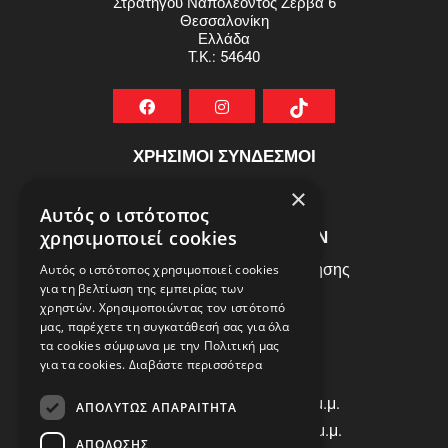
Στρατηγού Ναπολέοντος Ζερβά 6
Θεσσαλονίκη
Ελλάδα
T.K.: 54640
ΧΡΗΣΙΜΟΙ ΣΥΝΔΕΣΜΟΙ
ΣΥΧΝEΣ ΕΡΩΤHΣΕΙΣ
×
Αυτός ο ιστότοπος
ΕΞΥΠΗΡΕΤΗΣΗ ΠΕΛΑΤΩΝ
χρησιμοποιεί cookies
Πολιτική Δεδομένων - Όροι Χρήσης
Αυτός ο ιστότοπος χρησιμοποιεί cookies
για τη βελτίωση της εμπειρίας των
Πολιτική Επιστροφών
χρηστών. Χρησιμοποιώντας τον ιστότοπό
Όροι Χρήσης
μας, παρέχετε τη συγκατάθεσή σας για όλα
τα cookies σύμφωνα με την Πολιτική μας
για τα cookies.
Διαβάστε περισσότερα
ΩΡΑΡΙΟ ΛΕΙΤΟΥΡΓΙΑΣ
Δ | Τ | Τ | Π: 8:00 π.μ. - 18:00 μ.μ.
ΑΠΟΛΎΤΩΣ ΑΠΑΡΑΊΤΗΤΑ
Παρασκευή: 8:00 π.μ. - 14:00 μ.μ.
ΑΠΌΔΟΣΗΣ