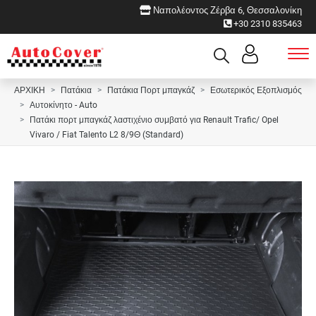
Ναπολέοντος Ζέρβα 6, Θεσσαλονίκη
+30 2310 835463
ΑΡΧΙΚΗ
Πατάκια
Πατάκια Πορτ μπαγκάζ
Εσωτερικός Εξοπλισμός
Αυτοκίνητο - Auto
Πατάκι πορτ μπαγκάζ λαστιχένιο συμβατό για Renault Trafic/ Opel
Vivaro / Fiat Talento L2 8/9Θ (Standard)