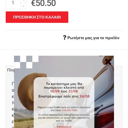
€50.50
-
ΠΡΟΣΘΗΚΗ ΣΤΟ ΚΑΛΑΘΙ
Ρωτήστε μας για το προϊόν
Πληροφορίες
Πατάκι πορτ μπαγκάζ Rigum, κατασκευασμένο
από υψηλής ποιότητας άοσμο ανθεκτικό
καουτσούκ, φιλικό προς το
περιβάλλον. Αντιολισθητικό και πολύ εύκολο στο
καθάρισμα. Το χείλος που διαθέτει (περίπου 2cm)
και η ειδικά διαμορφωμένη κυψελωτή
επιφάνεια συγκρατούν νερά, λάσπες, χώματα και
χιόνι, διατηρώντας καθαρό το εσωτερικό του