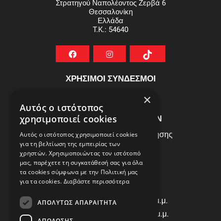
Στρατηγού Ναπολέοντος Ζερβά 6
Θεσσαλονίκη
Ελλάδα
T.K.: 54640
ΧΡΗΣΙΜΟΙ ΣΥΝΔΕΣΜΟΙ
ΣΥΧΝEΣ ΕΡΩΤHΣΕΙΣ
×
Αυτός ο ιστότοπος
ΕΞΥΠΗΡΕΤΗΣΗ ΠΕΛΑΤΩΝ
χρησιμοποιεί cookies
Πολιτική Δεδομένων - Όροι Χρήσης
Αυτός ο ιστότοπος χρησιμοποιεί cookies
για τη βελτίωση της εμπειρίας των
Πολιτική Επιστροφών
χρηστών. Χρησιμοποιώντας τον ιστότοπό
Όροι Χρήσης
μας, παρέχετε τη συγκατάθεσή σας για όλα
τα cookies σύμφωνα με την Πολιτική μας
για τα cookies.
Διαβάστε περισσότερα
ΩΡΑΡΙΟ ΛΕΙΤΟΥΡΓΙΑΣ
Δ | Τ | Τ | Π: 8:00 π.μ. - 18:00 μ.μ.
ΑΠΟΛΎΤΩΣ ΑΠΑΡΑΊΤΗΤΑ
Παρασκευή: 8:00 π.μ. - 14:00 μ.μ.
ΑΠΌΔΟΣΗΣ