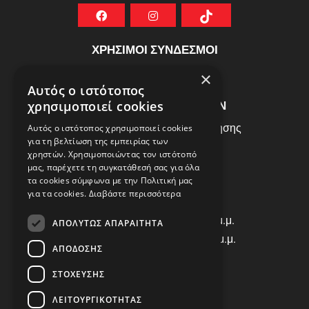
ΧΡΗΣΙΜΟΙ ΣΥΝΔΕΣΜΟΙ
ΣΥΧΝEΣ ΕΡΩΤHΣΕΙΣ
×
Αυτός ο ιστότοπος
ΕΞΥΠΗΡΕΤΗΣΗ ΠΕΛΑΤΩΝ
χρησιμοποιεί cookies
Πολιτική Δεδομένων - Όροι Χρήσης
Αυτός ο ιστότοπος χρησιμοποιεί cookies
για τη βελτίωση της εμπειρίας των
Πολιτική Επιστροφών
χρηστών. Χρησιμοποιώντας τον ιστότοπό
Όροι Χρήσης
μας, παρέχετε τη συγκατάθεσή σας για όλα
τα cookies σύμφωνα με την Πολιτική μας
για τα cookies.
Διαβάστε περισσότερα
ΩΡΑΡΙΟ ΛΕΙΤΟΥΡΓΙΑΣ
Δ | Τ | Τ | Π: 8:00 π.μ. - 18:00 μ.μ.
ΑΠΟΛΎΤΩΣ ΑΠΑΡΑΊΤΗΤΑ
Παρασκευή: 8:00 π.μ. - 14:00 μ.μ.
ΑΠΌΔΟΣΗΣ
Σάββατο: ΚΛΕΙΣΤΑ
ΣΤΌΧΕΥΣΗΣ
ΕΠΙΚΟΙΝΩΝΙΑ
ΛΕΙΤΟΥΡΓΙΚΌΤΗΤΑΣ