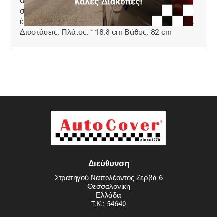
σχεδιασμένο για: Volkswagen ID.3 μοντ. 2020+,
έκδοση με σταθερό επίπεδο στο χώρο αποσκευών.
Διαστάσεις: Πλάτος: 118.8 cm Βάθος: 82 cm
Διεύθυνση
Στρατηγού Ναπολέοντος Ζερβά 6
Θεσσαλονίκη
Ελλάδα
T.K.: 54640