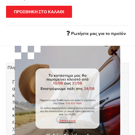
ΠΡΟΣΘΗΚΗ ΣΤΟ ΚΑΛΑΘΙ
Ρωτήστε μας για το προϊόν
Πληροφορίες
Πατάκι πορτ μπαγκάζ Rigum, κατασκευασμένο
από υψηλής ποιότητας άοσμο ανθεκτικό
καουτσούκ, φιλικό προς το
περιβάλλον. Αντιολισθητικό και πολύ εύκολο στο
καθάρισμα. Το χείλος που διαθέτει (περίπου 2cm)
και η ειδικά διαμορφωμένη κυψελωτή
επιφάνεια συγκρατούν νερά, λάσπες, χώματα και
χιόνι, διατηρώντας καθαρό το εσωτερικό του
αυτοκινήτου. Διαθέτει άψογη εφαρμογή. Ειδικά