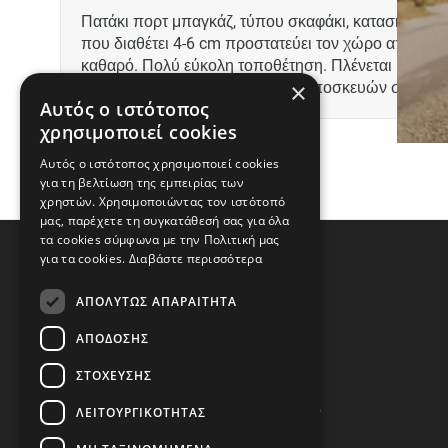
Πατάκι πορτ μπαγκάζ, τύπου σκαφάκι, κατασκευασμ
που διαθέτει 4-6 cm προστατεύει τον χώρο αποσκευώ
καθαρό. Πολύ εύκολη τοποθέτηση. Πλένεται με νερό
με ρυθμιζόμενο δάπεδο χώρου αποσκευών στο υψηλ
×
Αυτός ο ιστότοπος
χρησιμοποιεί cookies
Αυτός ο ιστότοπος χρησιμοποιεί cookies
για τη βελτίωση της εμπειρίας των
χρηστών. Χρησιμοποιώντας τον ιστότοπό
μας, παρέχετε τη συγκατάθεσή σας για όλα
τα cookies σύμφωνα με την Πολιτική μας
για τα cookies.
Διαβάστε περισσότερα
ΑΠΟΛΎΤΩΣ ΑΠΑΡΑΊΤΗΤΑ
ΑΠΌΔΟΣΗΣ
Διεύθυνση
ΣΤΌΧΕΥΣΗΣ
Στρατηγού Ναπολέοντος Ζερβά 6
ΛΕΙΤΟΥΡΓΙΚΌΤΗΤΑΣ
Θεσσαλονίκη