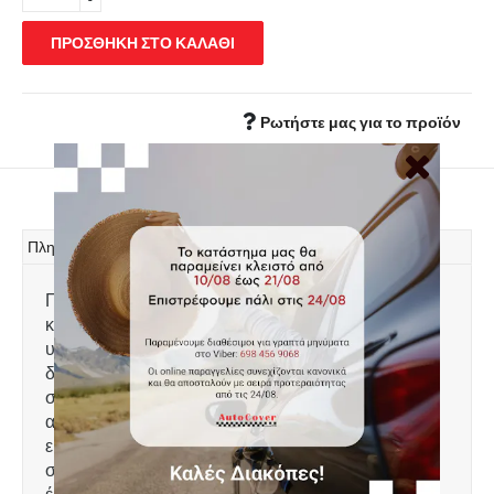
ΠΡΟΣΘΗΚΗ ΣΤΟ ΚΑΛΑΘΙ
Ρωτήστε μας για το προϊόν
Πληροφορίες
Πατάκι πορτ μπαγκάζ, τύπου σκαφάκι,
κατασκευασμένο από ελαφρύ, άοσμο πλαστικό
υψηλής αντοχής, 100% αδιάβροχο. Το χείλος που
διαθέτει 4-6 cm προστατεύει τον χώρο αποσκευών
συγκρατώντας λάδια, λάσπες, χώματα, νερά,
ακαθαρσίες κτλ και τον διατηρεί καθαρό. Πολύ
εύκολη τοποθέτηση. Πλένεται με νερό. Ειδικά
σχεδιασμένο για: Opel Adam μοντέλο 2013 - 2019,
έκδοση με σταθερό επίπεδο στο χώρο αποσκευών.