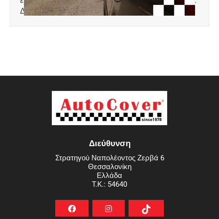
Διαστάσεις: 48 x 96 cm Υλικό: Πολυαιθυλένιο
Διεύθυνση
Στρατηγού Ναπολέοντος Ζερβά 6
Θεσσαλονίκη
Ελλάδα
T.K.: 54640