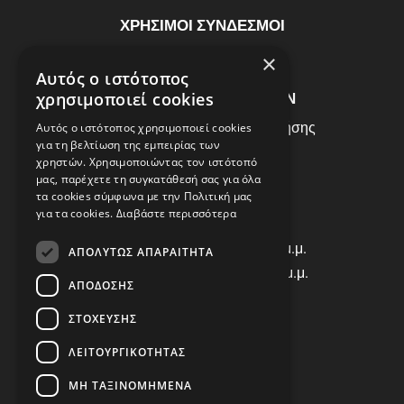
ΧΡΗΣΙΜΟΙ ΣΥΝΔΕΣΜΟΙ
ΣΥΧΝEΣ ΕΡΩΤHΣΕΙΣ
×
Αυτός ο ιστότοπος
ΕΞΥΠΗΡΕΤΗΣΗ ΠΕΛΑΤΩΝ
χρησιμοποιεί cookies
Πολιτική Δεδομένων - Όροι Χρήσης
Αυτός ο ιστότοπος χρησιμοποιεί cookies
για τη βελτίωση της εμπειρίας των
Πολιτική Επιστροφών
χρηστών. Χρησιμοποιώντας τον ιστότοπό
Όροι Χρήσης
μας, παρέχετε τη συγκατάθεσή σας για όλα
τα cookies σύμφωνα με την Πολιτική μας
για τα cookies.
Διαβάστε περισσότερα
ΩΡΑΡΙΟ ΛΕΙΤΟΥΡΓΙΑΣ
Δ | Τ | Τ | Π: 8:00 π.μ. - 18:00 μ.μ.
ΑΠΟΛΎΤΩΣ ΑΠΑΡΑΊΤΗΤΑ
Παρασκευή: 8:00 π.μ. - 14:00 μ.μ.
ΑΠΌΔΟΣΗΣ
Σάββατο: ΚΛΕΙΣΤΑ
ΣΤΌΧΕΥΣΗΣ
ΕΠΙΚΟΙΝΩΝΙΑ
ΛΕΙΤΟΥΡΓΙΚΌΤΗΤΑΣ
Τηλ: +30 2310 835463
ΜΗ ΤΑΞΙΝΟΜΗΜΈΝΑ
Viber: 698 456 9068