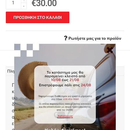
€30.00
-
ΠΡΟΣΘΗΚΗ ΣΤΟ ΚΑΛΑΘΙ
Ρωτήστε μας για το προϊόν
Πληροφορίες
Πατάκι πορτ μπαγκάζ, τύπου σκαφάκι,
κατασκευασμένο από ελαφρύ, άοσμο πλαστικό
υψηλής αντοχής, 100% αδιάβροχο. Το χείλος που
διαθέτει 4-6 cm προστατεύει τον χώρο αποσκευών
συγκρατώντας λάδια, λάσπες, χώματα, νερά,
ακαθαρσίες κτλ και τον διατηρεί καθαρό. Πολύ
εύκολη τοποθέτηση. Πλένεται με νερό. Ειδικά
σχεδιασμένο για: Toyota Yaris III Hybrid Facelift