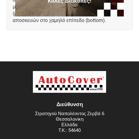
μοντ. 2014 - 2020, έκδοση με ρεζέρβα ανάγκης
(μικρό μέγεθος ρεζέρβας) και ρυθμισμένο χώρο
αποσκευών στο χαμηλό επίπεδο (bottom).
Διεύθυνση
Στρατηγού Ναπολέοντος Ζερβά 6
Θεσσαλονίκη
Ελλάδα
T.K.: 54640