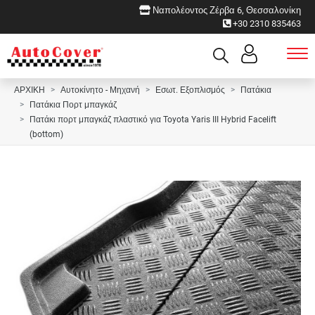
Ναπολέοντος Ζέρβα 6, Θεσσαλονίκη
+30 2310 835463
ΑΡΧΙΚΗ
Αυτοκίνητο - Μηχανή
Εσωτ. Εξοπλισμός
Πατάκια
Πατάκια Πορτ μπαγκάζ
Πατάκι πορτ μπαγκάζ πλαστικό για Toyota Yaris III Hybrid Facelift
(bottom)