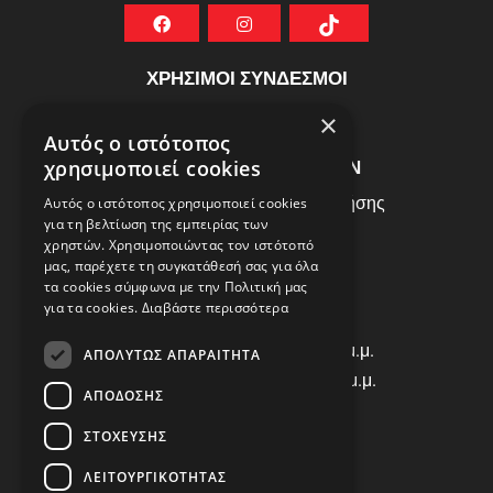
ΧΡΗΣΙΜΟΙ ΣΥΝΔΕΣΜΟΙ
ΣΥΧΝEΣ ΕΡΩΤHΣΕΙΣ
×
Αυτός ο ιστότοπος
ΕΞΥΠΗΡΕΤΗΣΗ ΠΕΛΑΤΩΝ
χρησιμοποιεί cookies
Πολιτική Δεδομένων - Όροι Χρήσης
Αυτός ο ιστότοπος χρησιμοποιεί cookies
για τη βελτίωση της εμπειρίας των
Πολιτική Επιστροφών
χρηστών. Χρησιμοποιώντας τον ιστότοπό
Όροι Χρήσης
μας, παρέχετε τη συγκατάθεσή σας για όλα
τα cookies σύμφωνα με την Πολιτική μας
για τα cookies.
Διαβάστε περισσότερα
ΩΡΑΡΙΟ ΛΕΙΤΟΥΡΓΙΑΣ
Δ | Τ | Τ | Π: 8:00 π.μ. - 18:00 μ.μ.
ΑΠΟΛΎΤΩΣ ΑΠΑΡΑΊΤΗΤΑ
Παρασκευή: 8:00 π.μ. - 14:00 μ.μ.
ΑΠΌΔΟΣΗΣ
Σάββατο: ΚΛΕΙΣΤΑ
ΣΤΌΧΕΥΣΗΣ
ΕΠΙΚΟΙΝΩΝΙΑ
ΛΕΙΤΟΥΡΓΙΚΌΤΗΤΑΣ