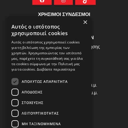
ΧΡΗΣΙΜΟΙ ΣΥΝΔΕΣΜΟΙ
×
ΣΥΧΝEΣ ΕΡΩΤHΣΕΙΣ
Αυτός ο ιστότοπος
χρησιμοποιεί cookies
ΕΞΥΠΗΡΕΤΗΣΗ ΠΕΛΑΤΩΝ
Αυτός ο ιστότοπος χρησιμοποιεί cookies
Πολιτική Δεδομένων - Όροι Χρήσης
για τη βελτίωση της εμπειρίας των
χρηστών. Χρησιμοποιώντας τον ιστότοπό
Πολιτική Επιστροφών
μας, παρέχετε τη συγκατάθεσή σας για όλα
Όροι Χρήσης
τα cookies σύμφωνα με την Πολιτική μας
για τα cookies.
Διαβάστε περισσότερα
ΩΡΑΡΙΟ ΛΕΙΤΟΥΡΓΙΑΣ
ΑΠΟΛΎΤΩΣ ΑΠΑΡΑΊΤΗΤΑ
Δ | Τ | Τ | Π: 8:00 π.μ. - 18:00 μ.μ.
Παρασκευή: 8:00 π.μ. - 14:00 μ.μ.
ΑΠΌΔΟΣΗΣ
Σάββατο: ΚΛΕΙΣΤΑ
ΣΤΌΧΕΥΣΗΣ
ΕΠΙΚΟΙΝΩΝΙΑ
ΛΕΙΤΟΥΡΓΙΚΌΤΗΤΑΣ
Τηλ: +30 2310 835463
ΜΗ ΤΑΞΙΝΟΜΗΜΈΝΑ