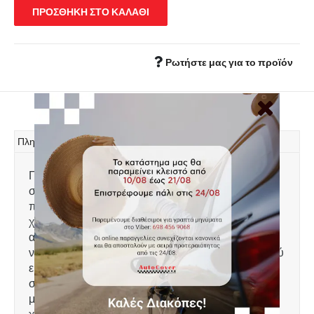
ΠΡΟΣΘΗΚΗ ΣΤΟ ΚΑΛΑΘΙ
Ρωτήστε μας για το προϊόν
Πληροφορίες
Πατάκι πορτ μπαγκάζ, τύπου
σκαφάκι, κατασκευασμένο από ελαφρύ, άοσμο
πλαστικό υψηλής αντοχής, 100% αδιάβροχο. Το
χείλος που διαθέτει 4-6 cm προστατεύει τον χώρο
αποσκευών συγκρατώντας λάδια, λάσπες, χώματα,
νερά, ακαθαρσίες κτλ και τον διατηρεί καθαρό. Πολύ
εύκολη τοποθέτηση. Πλένεται με νερό. Ειδικά
σχεδιασμένο για: Jeep Avenger
μοντέλο 2023+, έκδοση με υπερυψωμένο επίπεδο
χώρου αποσκευών (upper), εκτός της υβριδικής