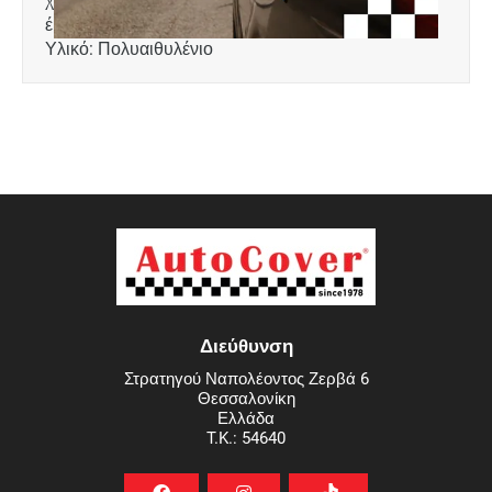
έκδοσεις E-Hybrid. Διαστάσεις: 64 x 117 cm
Υλικό: Πολυαιθυλένιο
Διεύθυνση
Στρατηγού Ναπολέοντος Ζερβά 6
Θεσσαλονίκη
Ελλάδα
T.K.: 54640