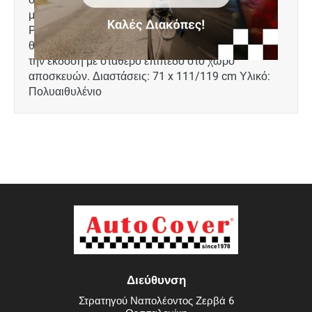
μοντέλο 1996 - 2008 5 θέσεων με 4/5 πόρτες
Peugeot Partner (MPV) μοντέλο 1996 - 2008 5
θέσεων με 4/5 πόρτες Το πατάκι είναι συμβατό με
την έκδοση με σταθερό επίπεδο στο χώρο
αποσκευών. Διαστάσεις: 71 x 111/119 cm Υλικό:
Πολυαιθυλένιο
Διεύθυνση
Στρατηγού Ναπολέοντος Ζερβά 6