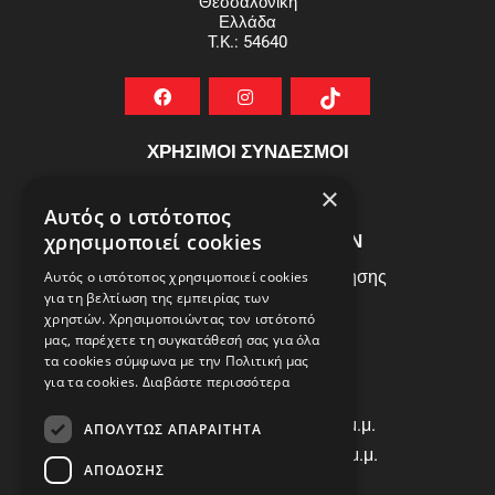
Θεσσαλονίκη
Ελλάδα
T.K.: 54640
ΧΡΗΣΙΜΟΙ ΣΥΝΔΕΣΜΟΙ
ΣΥΧΝEΣ ΕΡΩΤHΣΕΙΣ
×
Αυτός ο ιστότοπος
ΕΞΥΠΗΡΕΤΗΣΗ ΠΕΛΑΤΩΝ
χρησιμοποιεί cookies
Πολιτική Δεδομένων - Όροι Χρήσης
Αυτός ο ιστότοπος χρησιμοποιεί cookies
για τη βελτίωση της εμπειρίας των
Πολιτική Επιστροφών
χρηστών. Χρησιμοποιώντας τον ιστότοπό
Όροι Χρήσης
μας, παρέχετε τη συγκατάθεσή σας για όλα
τα cookies σύμφωνα με την Πολιτική μας
για τα cookies.
Διαβάστε περισσότερα
ΩΡΑΡΙΟ ΛΕΙΤΟΥΡΓΙΑΣ
Δ | Τ | Τ | Π: 8:00 π.μ. - 18:00 μ.μ.
ΑΠΟΛΎΤΩΣ ΑΠΑΡΑΊΤΗΤΑ
Παρασκευή: 8:00 π.μ. - 14:00 μ.μ.
ΑΠΌΔΟΣΗΣ
Σάββατο: ΚΛΕΙΣΤΑ