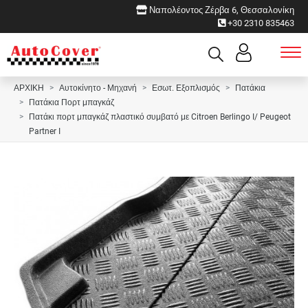
Ναπολέοντος Ζέρβα 6, Θεσσαλονίκη
+30 2310 835463
ΑΡΧΙΚΗ
Αυτοκίνητο - Μηχανή
Εσωτ. Εξοπλισμός
Πατάκια
Πατάκια Πορτ μπαγκάζ
Πατάκι πορτ μπαγκάζ πλαστικό συμβατό με Citroen Berlingo I/ Peugeot
Partner I