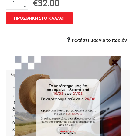
€32.00
-
ΠΡΟΣΘΗΚΗ ΣΤΟ ΚΑΛΑΘΙ
Ρωτήστε μας για το προϊόν
Πληροφορίες
Πατάκι πορτ μπαγκάζ, τύπου σκαφάκι,
κατασκευασμένο από ελαφρύ, άοσμο πλαστικό
υψηλής αντοχής, 100% αδιάβροχο. Το χείλος που
διαθέτει 4-6 cm προστατεύει τον χώρο αποσκευών
συγκρατώντας λάδια, λάσπες, χώματα, νερά,
ακαθαρσίες κτλ και τον διατηρεί καθαρό. Πολύ
εύκολη τοποθέτηση. Πλένεται με νερό. Ειδικά
σχεδιασμένο για: Citroen Berlingo I (MPV)