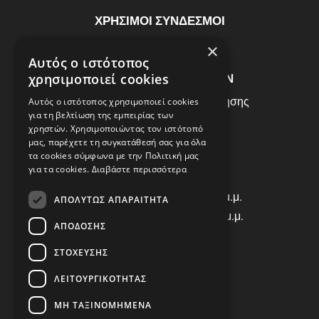
ΧΡΗΣΙΜΟΙ ΣΥΝΔΕΣΜΟΙ
ΣΥΧΝEΣ ΕΡΩΤHΣΕΙΣ
×
Αυτός ο ιστότοπος
ΕΞΥΠΗΡΕΤΗΣΗ ΠΕΛΑΤΩΝ
χρησιμοποιεί cookies
Πολιτική Δεδομένων - Όροι Χρήσης
Αυτός ο ιστότοπος χρησιμοποιεί cookies
για τη βελτίωση της εμπειρίας των
Πολιτική Επιστροφών
χρηστών. Χρησιμοποιώντας τον ιστότοπό
Όροι Χρήσης
μας, παρέχετε τη συγκατάθεσή σας για όλα
τα cookies σύμφωνα με την Πολιτική μας
για τα cookies.
Διαβάστε περισσότερα
ΩΡΑΡΙΟ ΛΕΙΤΟΥΡΓΙΑΣ
Δ | Τ | Τ | Π: 8:00 π.μ. - 18:00 μ.μ.
ΑΠΟΛΎΤΩΣ ΑΠΑΡΑΊΤΗΤΑ
Παρασκευή: 8:00 π.μ. - 14:00 μ.μ.
ΑΠΌΔΟΣΗΣ
Σάββατο: ΚΛΕΙΣΤΑ
ΣΤΌΧΕΥΣΗΣ
ΕΠΙΚΟΙΝΩΝΙΑ
ΛΕΙΤΟΥΡΓΙΚΌΤΗΤΑΣ
Τηλ: +30 2310 835463
ΜΗ ΤΑΞΙΝΟΜΗΜΈΝΑ
Viber: 698 456 9068