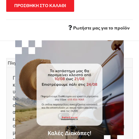
ΠΡΟΣΘΗΚΗ ΣΤΟ ΚΑΛΑΘΙ
Ρωτήστε μας για το προϊόν
Πληροφορίες
Πατάκι πορτ μπαγκάζ, τύπου σκαφάκι,
κατασκευασμένο από ελαφρύ, άοσμο πλαστικό
υψηλής αντοχής, 100% αδιάβροχο. Το χείλος που
διαθέτει 4-6 cm προστατεύει τον χώρο αποσκευών
συγκρατώντας λάδια, λάσπες, χώματα, νερά,
ακαθαρσίες κτλ και τον διατηρεί καθαρό. Πολύ
εύκολη τοποθέτηση. Πλένεται με νερό. Ειδικά
σχεδιασμένο για: Kia XCeed μοντέλο 2019+ εκδόση
με ρυθμιζόμενο χώρο αποσκευών στο υψηλό