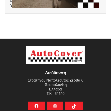
επίπεδο (Upper). Διαστάσεις: 83 x 104/ 106 cm
Υλικό: Πολυαιθυλένιο
Διεύθυνση
Στρατηγού Ναπολέοντος Ζερβά 6
Θεσσαλονίκη
Ελλάδα
T.K.: 54640