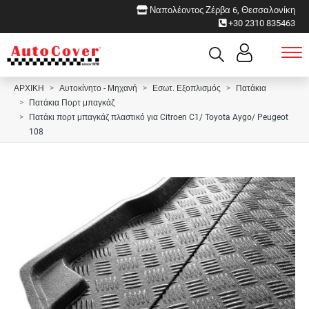
Ναπολέοντος Ζέρβα 6, Θεσσαλονίκη
+30 2310 835463
ΑΡΧΙΚΗ
Αυτοκίνητο - Μηχανή
Εσωτ. Εξοπλισμός
Πατάκια
Πατάκια Πορτ μπαγκάζ
Πατάκι πορτ μπαγκάζ πλαστικό για Citroen C1/ Toyota Aygo/ Peugeot
108