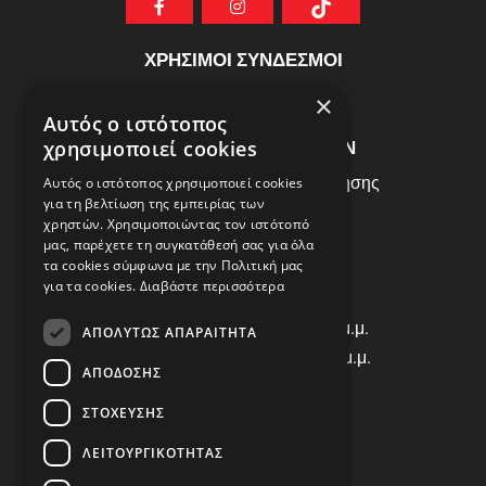
ΧΡΗΣΙΜΟΙ ΣΥΝΔΕΣΜΟΙ
ΣΥΧΝEΣ ΕΡΩΤHΣΕΙΣ
×
Αυτός ο ιστότοπος
ΕΞΥΠΗΡΕΤΗΣΗ ΠΕΛΑΤΩΝ
χρησιμοποιεί cookies
Πολιτική Δεδομένων - Όροι Χρήσης
Αυτός ο ιστότοπος χρησιμοποιεί cookies
για τη βελτίωση της εμπειρίας των
Πολιτική Επιστροφών
χρηστών. Χρησιμοποιώντας τον ιστότοπό
Όροι Χρήσης
μας, παρέχετε τη συγκατάθεσή σας για όλα
τα cookies σύμφωνα με την Πολιτική μας
για τα cookies.
Διαβάστε περισσότερα
ΩΡΑΡΙΟ ΛΕΙΤΟΥΡΓΙΑΣ
Δ | Τ | Τ | Π: 8:00 π.μ. - 18:00 μ.μ.
ΑΠΟΛΎΤΩΣ ΑΠΑΡΑΊΤΗΤΑ
Παρασκευή: 8:00 π.μ. - 14:00 μ.μ.
ΑΠΌΔΟΣΗΣ
Σάββατο: ΚΛΕΙΣΤΑ
ΣΤΌΧΕΥΣΗΣ
ΕΠΙΚΟΙΝΩΝΙΑ
ΛΕΙΤΟΥΡΓΙΚΌΤΗΤΑΣ
Τηλ: +30 2310 835463