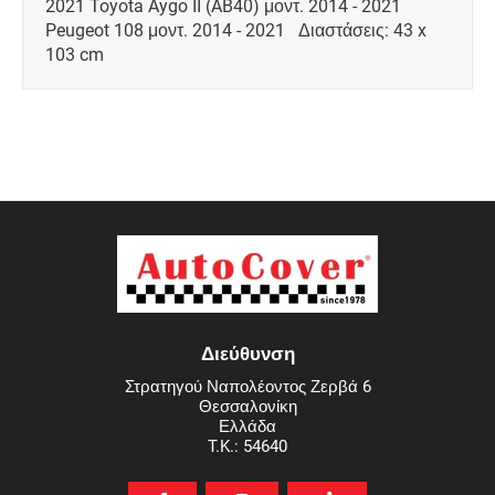
2021 Toyota Aygo II (AB40) μοντ. 2014 - 2021
Peugeot 108 μοντ. 2014 - 2021 Διαστάσεις: 43 x
103 cm
Διεύθυνση
Στρατηγού Ναπολέοντος Ζερβά 6
Θεσσαλονίκη
Ελλάδα
T.K.: 54640