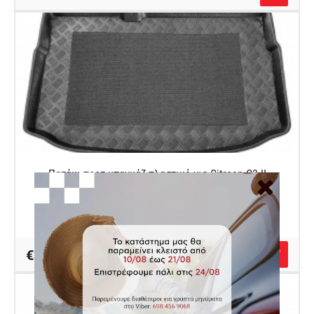
Πατάκι πορτ μπαγκάζ πλαστικό για Citroen C3 II
(κανονική ρεζέρβα)
Κωδικός Autocover 100131M
€32.00