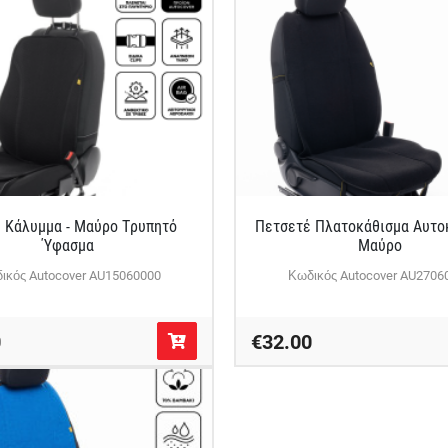
l Κάλυμμα - Μαύρο Τρυπητό
Πετσετέ Πλατοκάθισμα Αυτοκ
Ύφασμα
Μαύρο
ικός Autocover AU15060000
Κωδικός Autocover AU2706
0
€32.00