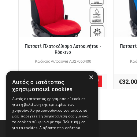
Πετσετέ Πλατοκάθισμα Αυτοκινήτου -
Πετσετέ
Κόκκινο
Κωδικός Autocover AU27060400
Κωδ
×
€32.00
€32.0
Αυτός ο ιστότοπος
χρησιμοποιεί cookies
Αυτός ο ιστότοπος χρησιμοποιεί cookies
για τη βελτίωση της εμπειρίας των
χρηστών. Χρησιμοποιώντας τον ιστότοπό
μας, παρέχετε τη συγκατάθεσή σας για όλα
τα cookies σύμφωνα με την Πολιτική μας
για τα cookies.
Διαβάστε περισσότερα