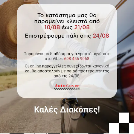
al ημικαλύμματα για όλα τα
Global Κάλυμμα - Γκρι Πε
ατα, για Toyota Yaris Hybrid
Κωδικός Autocover AU1716
2019 - Παρόν
κός Autocover AU17450YH190
00
€42.00