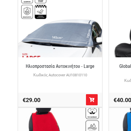
Ηλιοπροστασία Αυτοκινήτου - Large
Globa
Κωδικός Autocover AU10810110
Κωδ
€29.00
€40.0