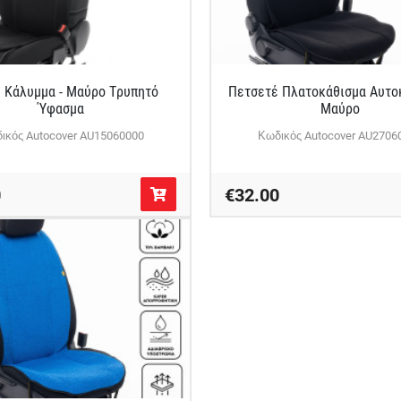
l Κάλυμμα - Μαύρο Τρυπητό
Πετσετέ Πλατοκάθισμα Αυτοκ
Ύφασμα
Μαύρο
ικός Autocover AU15060000
Κωδικός Autocover AU2706
0
€32.00