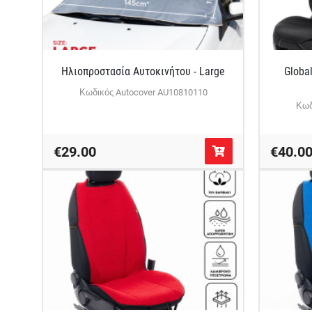
Ηλιοπροστασία Αυτοκινήτου - Large
Globa
Κωδικός Autocover AU10810110
Κωδ
€29.00
€40.0