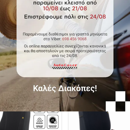
al ημικαλύμματα για όλα τα
Global Κάλυμμα - Γκρι Πε
ατα, για Toyota Yaris Hybrid
Κωδικός Autocover AU1716
2019 - Παρόν
κός Autocover AU17450YH190
00
€42.00