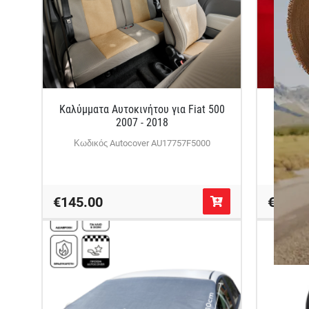
Καλύμματα Αυτοκινήτου για Fiat 500
Speci
2007 - 2018
καθίσμ
Κωδικός Autocover AU17757F5000
Κωδι
€145.00
€145.