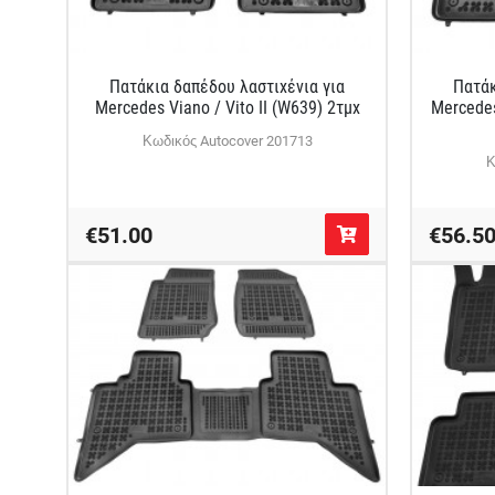
Πατάκια δαπέδου λαστιχένια για
Πατάκ
Mercedes Viano / Vito II (W639) 2τμχ
Mercedes
Κωδικός Autocover 201713
Κ
€51.00
€56.5