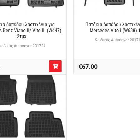
ια δαπέδου λαστιχένια για
Πατάκια δαπέδου λαστιχέν
 Benz Viano II/ Vito III (W447)
Mercedes Vito I (W638) 
2τμχ
Κωδικός Autocover 2017
ωδικός Autocover 201721
0
€67.00