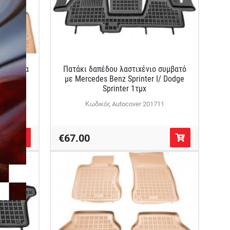
μπεζ για
Πατάκι δαπέδου λαστιχένιο συμβατό
areg II
με Mercedes Benz Sprinter I/ Dodge
Sprinter 1τμχ
1B
Κωδικός Autocover 201711
€67.00