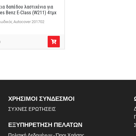
ια δαπέδου λαστιχένια για
es Benz E-Class (W211) 4τμχ
ωδικός Autocover 201702
0
ΧΡΗΣΙΜΟΙ ΣΥΝΔΕΣΜΟΙ
Δ
ΣΥΧΝEΣ ΕΡΩΤHΣΕΙΣ
ΕΞΥΠΗΡΕΤΗΣΗ ΠΕΛΑΤΩΝ
Πολιτική Δεδομένων - Όροι Χρήσης