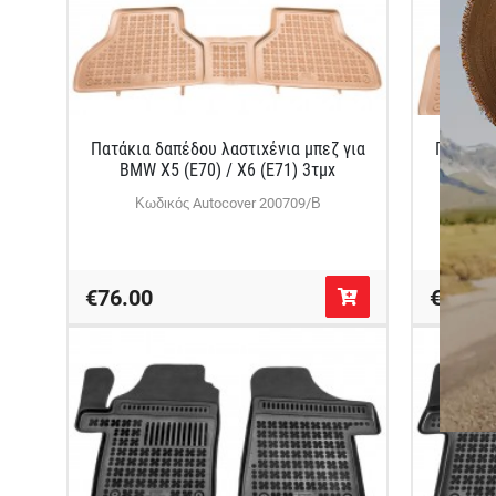
Πατάκια δαπέδου λαστιχένια μπεζ για
Πατάκια
BMW X5 (E70) / X6 (E71) 3τμχ
Merce
Κωδικός Autocover 200709/Β
Κω
€76.00
€79.0