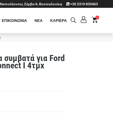
Ναπολέοντος Ζέρβα 6, Θεσσαλονίκη
+30 2310 835463
0
ΕΠΙΚΟΙΝΩΝΙΑ
ΝΕΑ
ΚΑΡΙΕΡΑ
χ
 συμβατά για Ford
onnect I 4τμχ