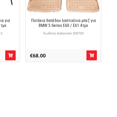
ια για
Πατάκια δαπέδου λαστιχένια μπεζ για
1τμχ
BMW 5 Series E60 / E61 4τμχ
12
Κωδικός Autocover 200703
€68.00