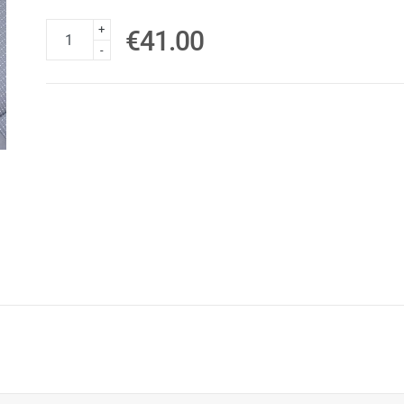
+
€41.00
-