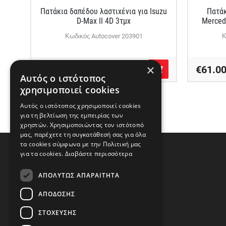
Πατάκια δαπέδου λαστιχένια για Isuzu
Πατάκ
D-Max II 4D 3τμχ
Merced
Κωδικός Autocover 203901
Κ
×
€86.50
€61.0
Αυτός ο ιστότοπος
χρησιμοποιεί cookies
Αυτός ο ιστότοπος χρησιμοποιεί cookies
για τη βελτίωση της εμπειρίας των
χρηστών. Χρησιμοποιώντας τον ιστότοπό
μας, παρέχετε τη συγκατάθεσή σας για όλα
τα cookies σύμφωνα με την Πολιτική μας
για τα cookies.
Διαβάστε περισσότερα
ΑΠΟΛΎΤΩΣ ΑΠΑΡΑΊΤΗΤΑ
ΑΠΌΔΟΣΗΣ
Διεύθυνση
ΣΤΌΧΕΥΣΗΣ