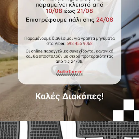
 δαπέδου λαστιχένια μπεζ για
Πατάκια δαπέδου λαστιχένια 
des M - Class (W164) 4τμχ
Porsche Cayenne II / VW Tou
4τμχ
δικός Autocover 201709/Β
Κωδικός Autocover 20011
0
€66.00