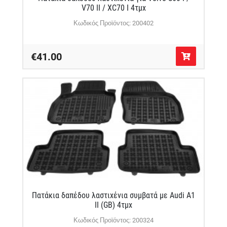
V70 II / XC70 I 4τμχ
Κωδικός Προϊόντος: 200402
€41.00
Πατάκια δαπέδου λαστιχένια συμβατά με Audi A1
II (GB) 4τμχ
Κωδικός Προϊόντος: 200324