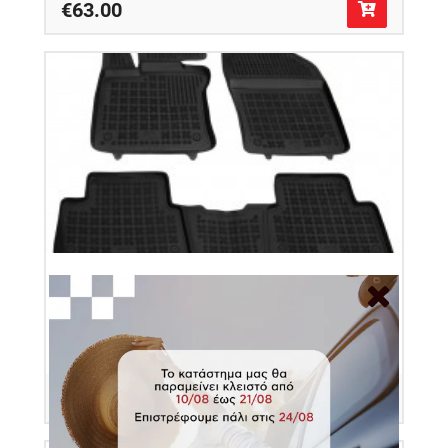
€63.00
Πατάκια δαπέδου λαστιχένια συμβατά με Lexus
UX 3τμχ
Κωδικός Προϊόντος: 202409
€77.00