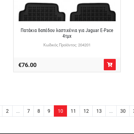
Πατάκια δαπέδου λαστιχένια για Jaguar E-Pace
4τμχ
Κωδικός Προϊόντος: 204201
€76.00
2
...
7
8
9
10
11
12
13
...
30