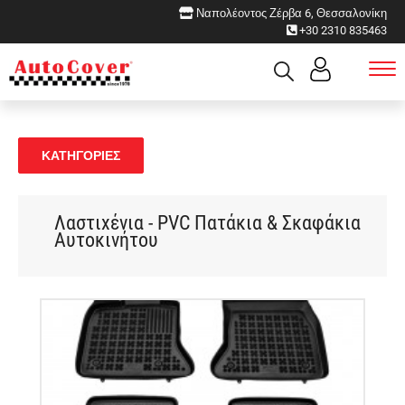
Ναπολέοντος Ζέρβα 6, Θεσσαλονίκη
+30 2310 835463
ΚΑΤΗΓΟΡΙΕΣ
Λαστιχένια - PVC Πατάκια & Σκαφάκια
Αυτοκινήτου