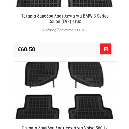
Πατάκια δαπέδου λαστιχένια για BMW 3 Series
Coupe (E92) 4τμχ
Κωδικός Προϊόντος: 200705
€60.50
Πατάκια δαπέδου λαστιχένια για Volvo S60 I /