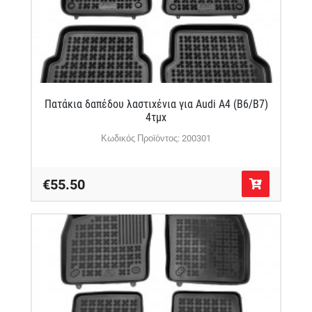
Πατάκια δαπέδου λαστιχένια για Audi A4 (B6/B7)
4τμχ
Κωδικός Προϊόντος: 200301
€55.50