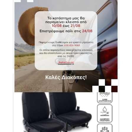
Κάλυμμα Πίσω Καθισμάτων Αυτοκινήτου Πετσέτα
100% Βαμβάκι- Γκρι - Medium - Μονό Φερμουάρ|
Autocover
Κωδικός Προϊόντος: AUK1000155
€79.00