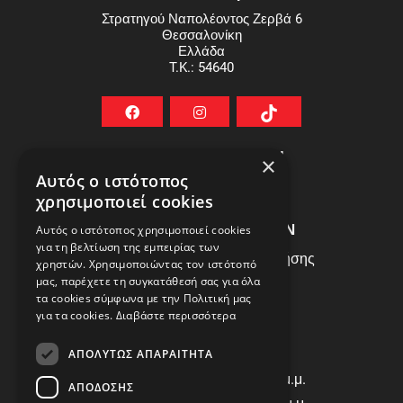
Στρατηγού Ναπολέοντος Ζερβά 6
Θεσσαλονίκη
Ελλάδα
T.K.: 54640
ΧΡΗΣΙΜΟΙ ΣΥΝΔΕΣΜΟΙ
×
Αυτός ο ιστότοπος
ΣΥΧΝEΣ ΕΡΩΤHΣΕΙΣ
χρησιμοποιεί cookies
ΕΞΥΠΗΡΕΤΗΣΗ ΠΕΛΑΤΩΝ
Αυτός ο ιστότοπος χρησιμοποιεί cookies
για τη βελτίωση της εμπειρίας των
Πολιτική Δεδομένων - Όροι Χρήσης
χρηστών. Χρησιμοποιώντας τον ιστότοπό
Πολιτική Επιστροφών
μας, παρέχετε τη συγκατάθεσή σας για όλα
τα cookies σύμφωνα με την Πολιτική μας
Όροι Χρήσης
για τα cookies.
Διαβάστε περισσότερα
ΩΡΑΡΙΟ ΛΕΙΤΟΥΡΓΙΑΣ
ΑΠΟΛΎΤΩΣ ΑΠΑΡΑΊΤΗΤΑ
Δ | Τ | Τ | Π: 8:00 π.μ. - 18:00 μ.μ.
ΑΠΌΔΟΣΗΣ
Παρασκευή: 8:00 π.μ. - 14:00 μ.μ.