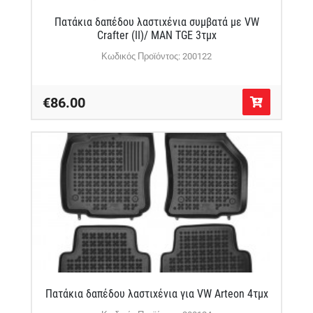
Πατάκια δαπέδου λαστιχένια συμβατά με VW
Crafter (II)/ MAN TGE 3τμχ
Κωδικός Προϊόντος: 200122
€86.00
Πατάκια δαπέδου λαστιχένια για VW Arteon 4τμχ