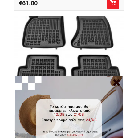
€61.00
Πατάκια δαπέδου λαστιχένια για Audi A4 (B8) /
A5 Sportback 4τμχ
Κωδικός Προϊόντος: 200308
€53.00