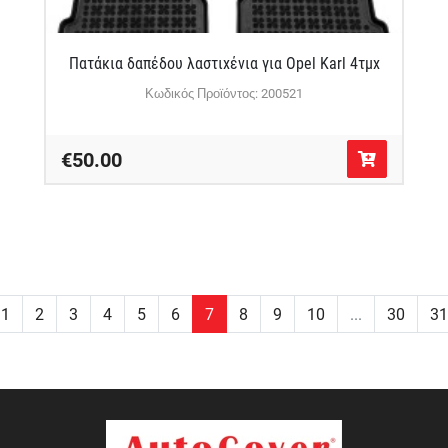
Πατάκια δαπέδου λαστιχένια για Opel Karl 4τμχ
Κωδικός Προϊόντος: 200521
€50.00
1
2
3
4
5
6
7
8
9
10
...
30
31