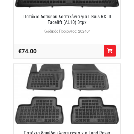
Πατάκια δαπέδου λαστιχένια για Lexus RX III
Facelift (AL10) 3τμχ
Κωδικός Προϊόντος: 202404
€74.00
Πατάκια δαπέδου λαστιχένια για Land Rover