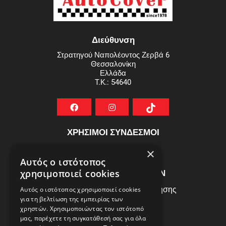
Διεύθυνση
Στρατηγού Ναπολέοντος Ζερβά 6
Θεσσαλονίκη
Ελλάδα
T.K.: 54640
ΧΡΗΣΙΜΟΙ ΣΥΝΔΕΣΜΟΙ
ΣΥΧΝEΣ ΕΡΩΤHΣΕΙΣ
×
Αυτός ο ιστότοπος
ΕΞΥΠΗΡΕΤΗΣΗ ΠΕΛΑΤΩΝ
χρησιμοποιεί cookies
Πολιτική Δεδομένων - Όροι Χρήσης
Αυτός ο ιστότοπος χρησιμοποιεί cookies
για τη βελτίωση της εμπειρίας των
Πολιτική Επιστροφών
χρηστών. Χρησιμοποιώντας τον ιστότοπό
Όροι Χρήσης
μας, παρέχετε τη συγκατάθεσή σας για όλα