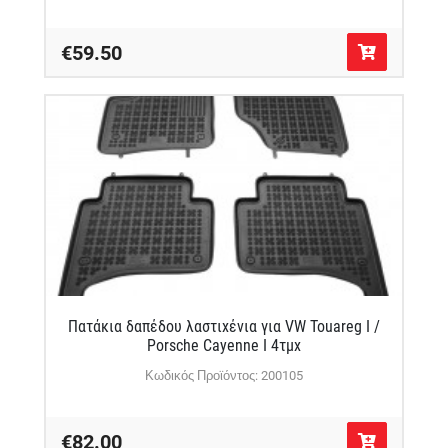
€59.50
Πατάκια δαπέδου λαστιχένια για VW Touareg I /
Porsche Cayenne I 4τμχ
Κωδικός Προϊόντος: 200105
€82.00