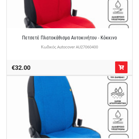
Πετσετέ Πλατοκάθισμα Αυτοκινήτου - Κόκκινο
Κωδικός Autocover AU27060400
€32.00