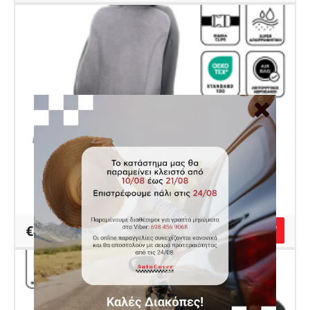
Global Κάλυμμα - Γκρι Πετσέτα
Κωδικός Autocover AU17161000
€42.00