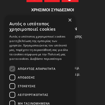
ΧΡΗΣΙΜΟΙ ΣΥΝΔΕΣΜΟΙ
ΣΥΧΝEΣ ΕΡΩΤHΣΕΙΣ
×
Αυτός ο ιστότοπος
ΕΞΥΠΗΡΕΤΗΣΗ ΠΕΛΑΤΩΝ
χρησιμοποιεί cookies
Πολιτική Δεδομένων - Όροι Χρήσης
Αυτός ο ιστότοπος χρησιμοποιεί cookies
για τη βελτίωση της εμπειρίας των
Πολιτική Επιστροφών
χρηστών. Χρησιμοποιώντας τον ιστότοπό
Όροι Χρήσης
μας, παρέχετε τη συγκατάθεσή σας για όλα
τα cookies σύμφωνα με την Πολιτική μας
για τα cookies.
Διαβάστε περισσότερα
ΩΡΑΡΙΟ ΛΕΙΤΟΥΡΓΙΑΣ
Δ | Τ | Τ | Π: 8:00 π.μ. - 18:00 μ.μ.
ΑΠΟΛΎΤΩΣ ΑΠΑΡΑΊΤΗΤΑ
Παρασκευή: 8:00 π.μ. - 14:00 μ.μ.
ΑΠΌΔΟΣΗΣ
Σάββατο: ΚΛΕΙΣΤΑ
ΣΤΌΧΕΥΣΗΣ
ΕΠΙΚΟΙΝΩΝΙΑ
ΛΕΙΤΟΥΡΓΙΚΌΤΗΤΑΣ
Τηλ: +30 2310 835463
ΜΗ ΤΑΞΙΝΟΜΗΜΈΝΑ