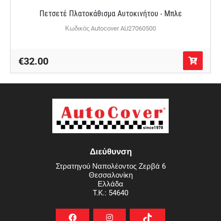
Πετσετέ Πλατοκάθισμα Αυτοκινήτου - Μπλε
Κωδικός Autocover AU27060500
€32.00
Διεύθυνση
Στρατηγού Ναπολέοντος Ζερβά 6
Θεσσαλονίκη
Ελλάδα
T.K.: 54640