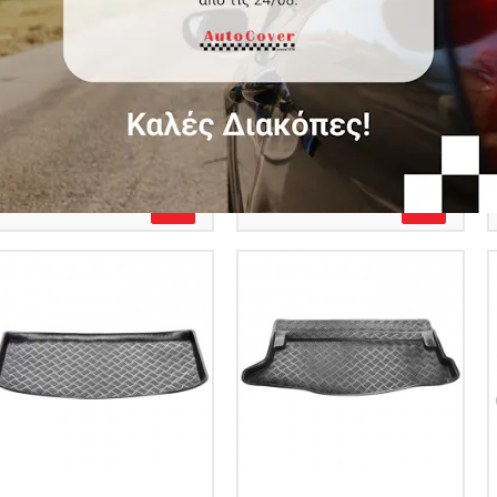
Πατάκι πορτ μπαγκάζ
Πατάκι πορτ μπαγκάζ
πλαστικό για Subaru
πλαστικό συμβατό με
Impreza WRX STi
KGM/ Ssangyong Rexton
(αντιολισθητικό)
(I) Facelift
Κωδικός Προϊόντος:
Κωδικός Προϊόντος:
5901165206168
5900232670161
€40.00
€34.50