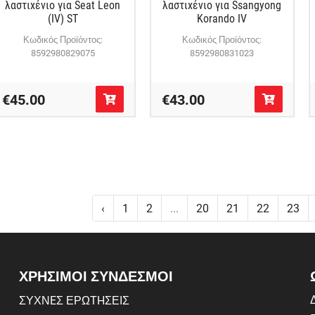
λαστιχένιο για Seat Leon
λαστιχένιο για Ssangyong
(IV) ST
Korando IV
Κωδικός Προϊόντος:
Κωδικός Προϊόντος:
8592980829075
8592980831023
€45.00
€43.00
‹
1
2
...
20
21
22
23
ΧΡΗΣΙΜΟΙ ΣΥΝΔΕΣΜΟΙ
Δ
ΣΥΧΝEΣ ΕΡΩΤHΣΕΙΣ