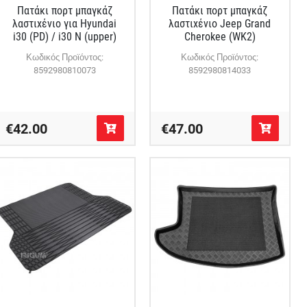
Πατάκι πορτ μπαγκάζ
Πατάκι πορτ μπαγκάζ
λαστιχένιο για Hyundai
λαστιχένιο Jeep Grand
i30 (PD) / i30 Ν (upper)
Cherokee (WK2)
Κωδικός Προϊόντος:
Κωδικός Προϊόντος:
8592980810073
8592980814033
€42.00
€47.00