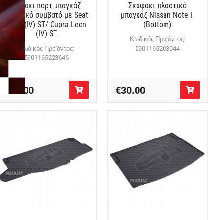
Πατάκι πορτ μπαγκάζ
Σκαφάκι πλαστικό
πλαστικό συμβατό με Seat
μπαγκάζ Nissan Note II
Leon (IV) ST/ Cupra Leon
(Bottom)
(IV) ST
Κωδικός Προϊόντος:
Κωδικός Προϊόντος:
5901165203044
5901165223646
€32.00
€30.00