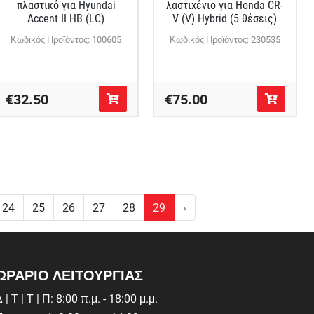
πλαστικό για Hyundai
λαστιχένιο για Honda CR-
Accent II HB (LC)
V (V) Hybrid (5 θέσεις)
Κωδικός Προϊόντος: 100605
Κωδικός Προϊόντος: 230535
€32.50
€75.00
24
25
26
27
28
29
›
ΩΡΑΡΙΟ ΛΕΙΤΟΥΡΓΙΑΣ
 | Τ | Τ | Π: 8:00 π.μ. - 18:00 μ.μ.