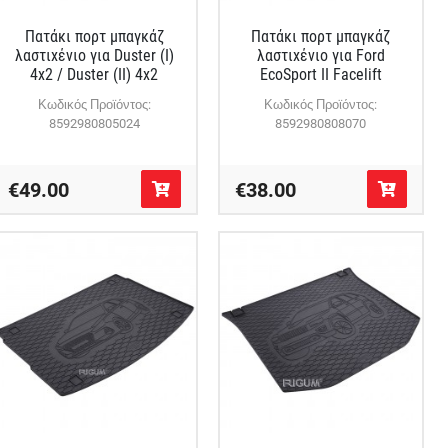
Πατάκι πορτ μπαγκάζ
Πατάκι πορτ μπαγκάζ
λαστιχένιο για Duster (I)
λαστιχένιο για Ford
4x2 / Duster (II) 4x2
EcoSport II Facelift
Κωδικός Προϊόντος:
Κωδικός Προϊόντος:
8592980805024
8592980808070
€49.00
€38.00