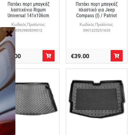
Πατάκι πορτ μπαγκάζ
Πατάκι πορτ μπαγκάζ
λαστιχένιο Rigum
πλαστικό για Jeep
Universal 141x106cm
Compass (I) / Patriot
Κωδικός Προϊόντος:
Κωδικός Προϊόντος:
8592980839012
5901225251633
€35.00
€39.00