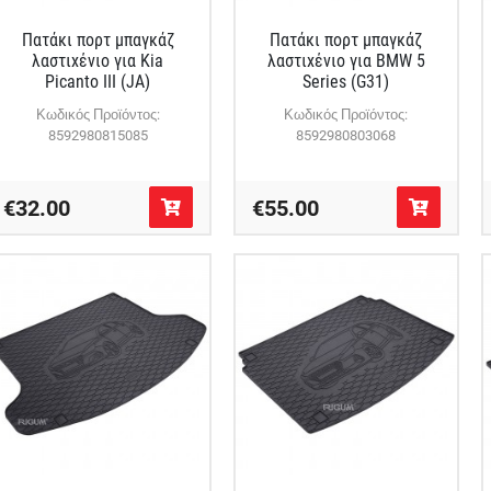
Πατάκι πορτ μπαγκάζ
Πατάκι πορτ μπαγκάζ
λαστιχένιο για Kia
λαστιχένιο για BMW 5
Picanto III (JA)
Series (G31)
Κωδικός Προϊόντος:
Κωδικός Προϊόντος:
8592980815085
8592980803068
€32.00
€55.00