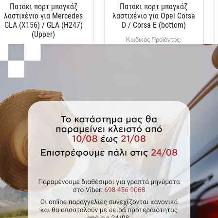
Πατάκι πορτ μπαγκάζ
Πατάκι πορτ μπαγκάζ
λαστιχένιο για Mercedes
λαστιχένιο για Opel Corsa
GLA (X156) / GLA (H247)
D / Corsa E (bottom)
(Upper)
Κωδικός Προϊόντος:
Κωδικός Προϊόντος:
8592980825015
8592980821017
€42.00
€34.00