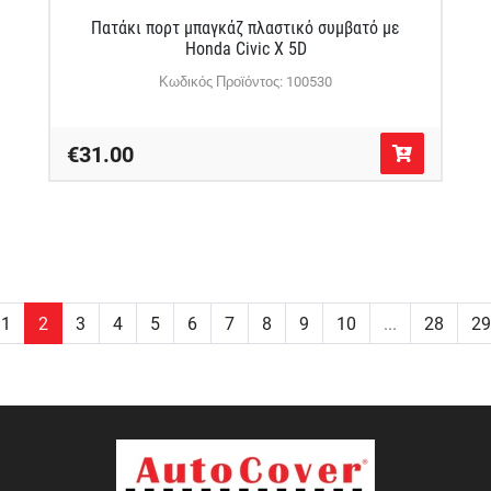
Πατάκι πορτ μπαγκάζ πλαστικό συμβατό με
Honda Civic X 5D
Κωδικός Προϊόντος: 100530
€31.00
1
2
3
4
5
6
7
8
9
10
...
28
29