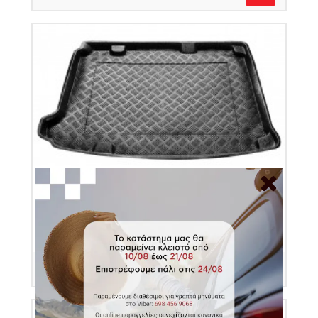
Πατάκι πορτ μπαγκάζ πλαστικό για Citroen DS4
(με subwoofer)
Κωδικός Προϊόντος: 100138
€32.00