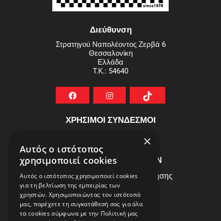
Διεύθυνση
Στρατηγού Ναπολέοντος Ζερβά 6
Θεσσαλονίκη
Ελλάδα
T.K.: 54640
ΧΡΗΣΙΜΟΙ ΣΥΝΔΕΣΜΟΙ
ΣΥΧΝEΣ ΕΡΩΤHΣΕΙΣ
×
Αυτός ο ιστότοπος
ΕΞΥΠΗΡΕΤΗΣΗ ΠΕΛΑΤΩΝ
χρησιμοποιεί cookies
Πολιτική Δεδομένων - Όροι Χρήσης
Αυτός ο ιστότοπος χρησιμοποιεί cookies
για τη βελτίωση της εμπειρίας των
Πολιτική Επιστροφών
χρηστών. Χρησιμοποιώντας τον ιστότοπό
Όροι Χρήσης
μας, παρέχετε τη συγκατάθεσή σας για όλα
τα cookies σύμφωνα με την Πολιτική μας