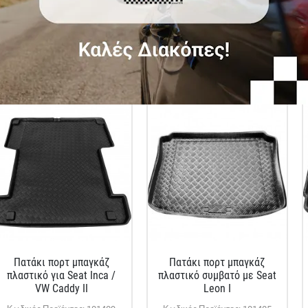
(Upper)
Κωδικός Προϊόντος: 101392
Κωδικός Προϊόντος: 101413
€30.00
€27.00
Πατάκι πορτ μπαγκάζ
Πατάκι πορτ μπαγκάζ
πλαστικό για Seat Inca /
πλαστικό συμβατό με Seat
VW Caddy II
Leon I