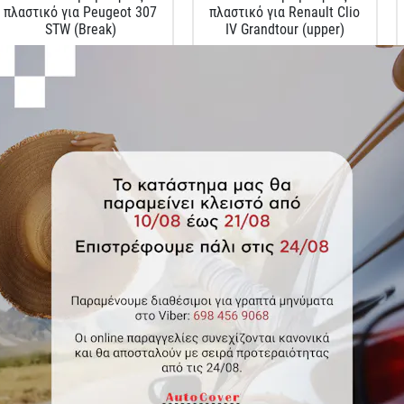
πλαστικό για Peugeot 307
πλαστικό για Renault Clio
STW (Break)
IV Grandtour (upper)
Κωδικός Προϊόντος: 101213
Κωδικός Προϊόντος: 101370
€31.00
€33.00
Πατάκι πορτ μπαγκάζ
Πατάκι πορτ μπαγκάζ
πλαστικό για Renault
πλαστικό για Seat Altea
Scenic IV (bottom)
Freetrack / Toledo III