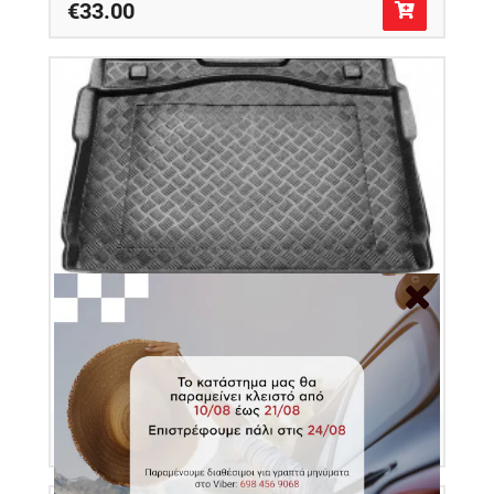
€33.00
Πατάκι πορτ μπαγκάζ πλαστικό για Peugeot 207
STW
Κωδικός Προϊόντος: 101219
€32.50