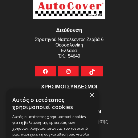
Διεύθυνση
Στρατηγού Ναπολέοντος Ζερβά 6
Θεσσαλονίκη
Ελλάδα
T.K.: 54640
ΧΡΗΣΙΜΟΙ ΣΥΝΔΕΣΜΟΙ
×
ΣΥΧΝEΣ ΕΡΩΤHΣΕΙΣ
Αυτός ο ιστότοπος
χρησιμοποιεί cookies
ΕΞΥΠΗΡΕΤΗΣΗ ΠΕΛΑΤΩΝ
Αυτός ο ιστότοπος χρησιμοποιεί cookies
Πολιτική Δεδομένων - Όροι Χρήσης
για τη βελτίωση της εμπειρίας των
χρηστών. Χρησιμοποιώντας τον ιστότοπό
Πολιτική Επιστροφών
μας, παρέχετε τη συγκατάθεσή σας για όλα
Όροι Χρήσης