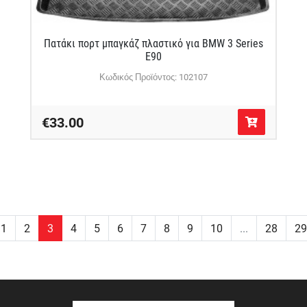
Πατάκι πορτ μπαγκάζ πλαστικό για BMW 3 Series
E90
Κωδικός Προϊόντος: 102107
€33.00
1
2
3
4
5
6
7
8
9
10
...
28
29