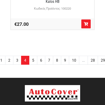
Kalos HB
Κωδικός Προϊόντος: 100220
€27.00
1
2
3
4
5
6
7
8
9
10
...
28
29