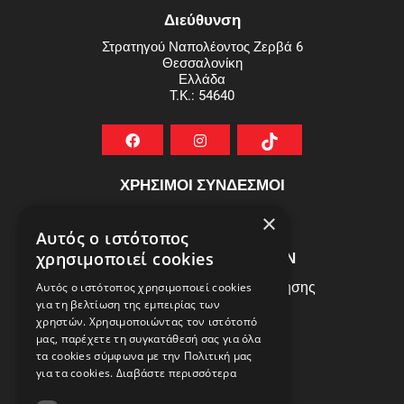
Διεύθυνση
Στρατηγού Ναπολέοντος Ζερβά 6
Θεσσαλονίκη
Ελλάδα
T.K.: 54640
ΧΡΗΣΙΜΟΙ ΣΥΝΔΕΣΜΟΙ
ΣΥΧΝEΣ ΕΡΩΤHΣΕΙΣ
×
Αυτός ο ιστότοπος
ΕΞΥΠΗΡΕΤΗΣΗ ΠΕΛΑΤΩΝ
χρησιμοποιεί cookies
Πολιτική Δεδομένων - Όροι Χρήσης
Αυτός ο ιστότοπος χρησιμοποιεί cookies
για τη βελτίωση της εμπειρίας των
Πολιτική Επιστροφών
χρηστών. Χρησιμοποιώντας τον ιστότοπό
Όροι Χρήσης
μας, παρέχετε τη συγκατάθεσή σας για όλα
τα cookies σύμφωνα με την Πολιτική μας
για τα cookies.
Διαβάστε περισσότερα
ΩΡΑΡΙΟ ΛΕΙΤΟΥΡΓΙΑΣ