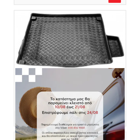
Πατάκι πορτ μπαγκάζ πλαστικό για Land Rover
Range Rover IV
Κωδικός Προϊόντος: 103406
€31.50